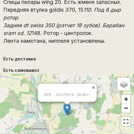
Спицы пилары wing 20. Есть жменя запасных.
Передняя втулка goldix 370, 15
110. Под 6 дыр
ротор
Задняя dt swiss 350 (рэтчет 18 зубов). Барабан
sram xd. 12
148. Ротор - центролок.
Лента намотана, ниппеля установлены.
Есть доставка
Есть самовывоз
×
GPS
53.279514
24.4911
+
−