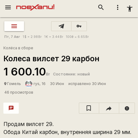
menu
search
more_vert
accessibility_new
vpn_key
Пт, 7 Авг
1
$
= 2.98
Br
1
€
= 3.44
Br
100
₴
= 6.65
Br
Колёса в сборе
Колеса вилсет 29 карбон
1 600.10
Br
Состояние: новый
Гомель
rys, 16
30 Июн
исправлено 30 Июн
place
46 просмотров
chat
report
Продам вилсет 29.
Обода Китай карбон, внутренняя ширина 29 мм.