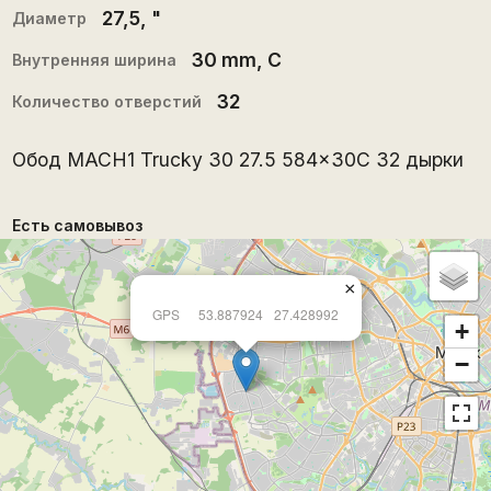
27,5
, "
Диаметр
30 mm
, С
Внутренняя ширина
32
Количество отверстий
Обод MACH1 Trucky 30 27.5 584x30C 32 дырки
Есть самовывоз
×
GPS
53.887924
27.428992
+
−