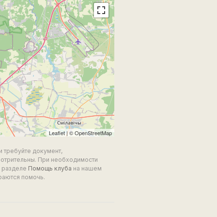
Leaflet
| ©
OpenStreetMap
и требуйте документ,
мотрительны. При необходимости
в разделе
Помощь клуба
на нашем
раются помочь.