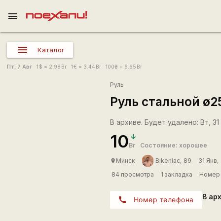
menu
Каталог
Пт, 7 Авг
1
$
= 2.98
Br
1
€
= 3.44
Br
100
₴
= 6.65
Br
Руль
Руль стальной ø2
В архиве. Будет удалено: Вт, 31 
10
Br
Состояние: хорошее
Минск
Bikeniac, 89
31 Янв,
place
84 просмотра
1 закладка
Номер 
В ар
call
Номер телефона