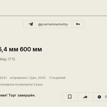
vpn_key
@poehalimarketby
5,4 мм 600 мм
Мар 17:15.
 2021
исправлено 1 Дек, 2025
11 поднятий
телефона посмотрели 2 раза
хиве! Торг завершён.
report
П