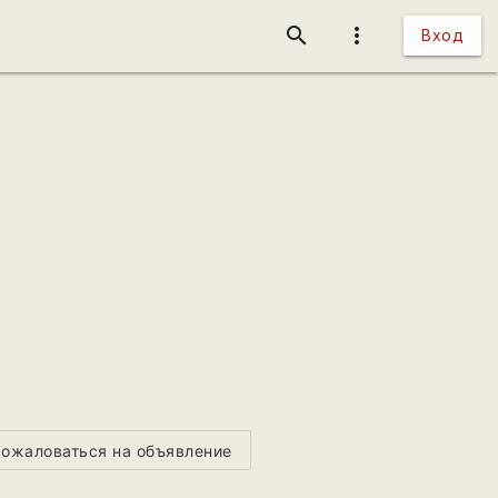
search
more_vert
Вход
ожаловаться на объявление