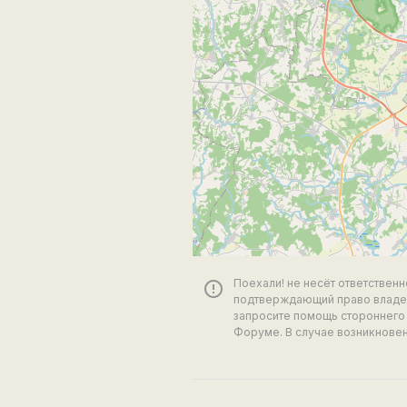
Поехали! не несёт ответствен
error_outline
подтверждающий право владен
запросите помощь стороннего 
Форуме. В случае возникновен