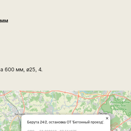
 мм
а 600 мм, ø25, 4.
×
Берута 24/2, остановка ОТ 'Бетонный проезд'.