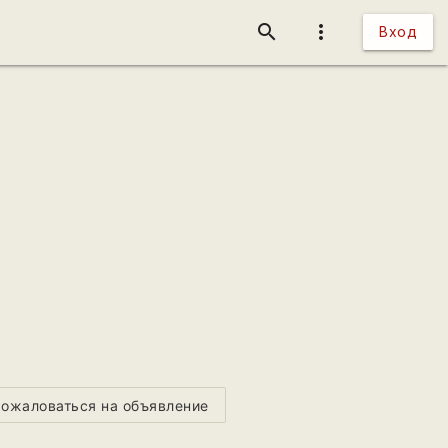
search
more_vert
Вход
ожаловаться на объявление