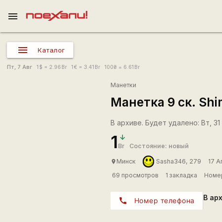
menu
Каталог
Пт, 7 Авг
1
$
= 2.96
Br
1
€
= 3.41
Br
100
₴
= 6.61
Br
Манетки
Манетка 9 ск. Sh
В архиве. Будет удалено: Вт, 31
1
Br
Состояние: новый
Минск
Sasha346, 279
17 А
place
69 просмотров
1 закладка
Номер
В ар
call
Номер телефона