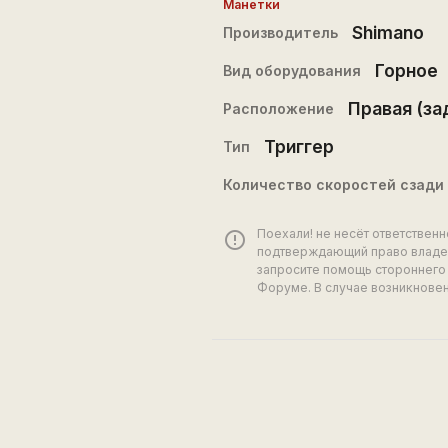
Манетки
Shimano
Производитель
Горное
Вид оборудования
Правая (за
Расположение
Триггер
Тип
Количество скоростей сзади
Поехали! не несёт ответствен
error_outline
подтверждающий право владен
запросите помощь стороннего 
Форуме. В случае возникновен