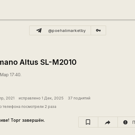
vpn_key
@poehalimarketby
imano Altus SL-M2010
 Мар 17:40.
пр, 2021
исправлено 1 Дек, 2025
37 поднятий
 телефона посмотрели 2 раза
хиве! Торг завершён.
report
П