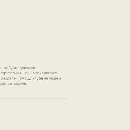
и требуйте документ,
мотрительны. При необходимости
в разделе
Помощь клуба
на нашем
раются помочь.