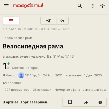
menu
search
more_vert
accessibility_new
vpn_key
Пт, 7 Авг
1
$
= 2.96
Br
1
€
= 3.41
Br
100
₴
= 6.61
Br
Велосипедная рама
Велосипедная рама
В архиве. Будет удалено: Вт, 31 Мар 17:43.
1
Br
Состояние: брак
Минск
1914flip, 3
24 Апр, 2021
исправлено 1 Дек, 2025
place
121 поднятие
1797 просмотров
36 закладок
Номер телефона посмотрели 1 раз
В архиве! Торг завершён.
report