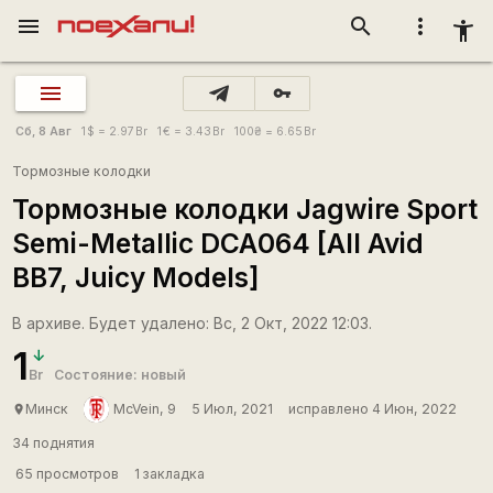
menu
search
more_vert
accessibility_new
vpn_key
Сб, 8 Авг
1
$
= 2.97
Br
1
€
= 3.43
Br
100
₴
= 6.65
Br
Тормозные колодки
Тормозные колодки Jagwire Sport
Semi-Metallic DCA064 [All Avid
BB7, Juicy Models]
В архиве. Будет удалено: Вс, 2 Окт, 2022 12:03.
1
Br
Состояние: новый
Минск
McVein, 9
5 Июл, 2021
исправлено 4 Июн, 2022
place
34 поднятия
65 просмотров
1 закладка