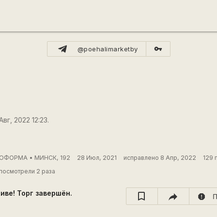
vpn_key
@poehalimarketby
вг, 2022 12:23.
ОФОРМА • МИНСК, 192
28 Июл, 2021
исправлено 8 Апр, 2022
129 
посмотрели 2 раза
хиве! Торг завершён.
report
П