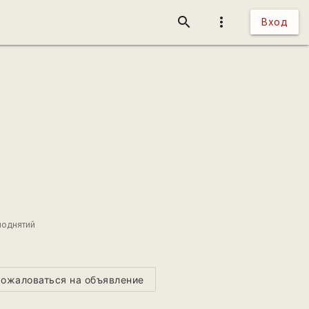
search
more_vert
Вход
поднятий
ожаловаться на объявление