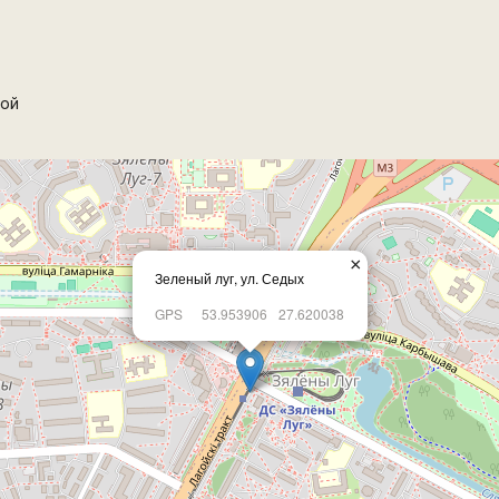
ой
×
Зеленый луг, ул. Седых
GPS
53.953906
27.620038