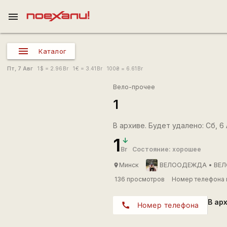
menu
Каталог
Пт, 7 Авг
1
$
= 2.96
Br
1
€
= 3.41
Br
100
₴
= 6.61
Br
Вело-прочее
1
В архиве. Будет удалено: Сб, 6 А
1
Br
Состояние: хорошее
Минск
ВЕЛООДЕЖДА • ВЕЛ
place
136 просмотров
Номер телефона 
В ар
call
Номер телефона