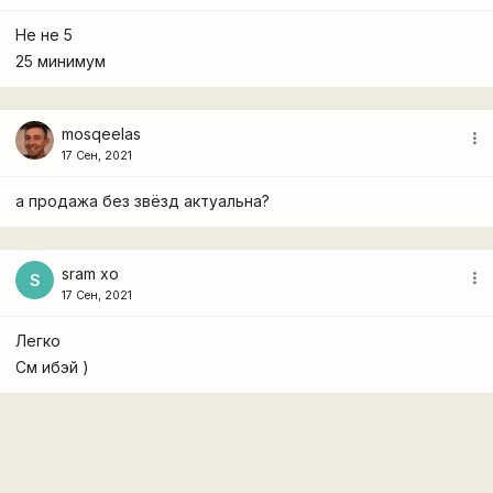
Не не 5
25 минимум
mosqeelas
more_vert
17 Сен, 2021
а продажа без звёзд актуальна?
sram xo
more_vert
S
17 Сен, 2021
Легко
См ибэй )