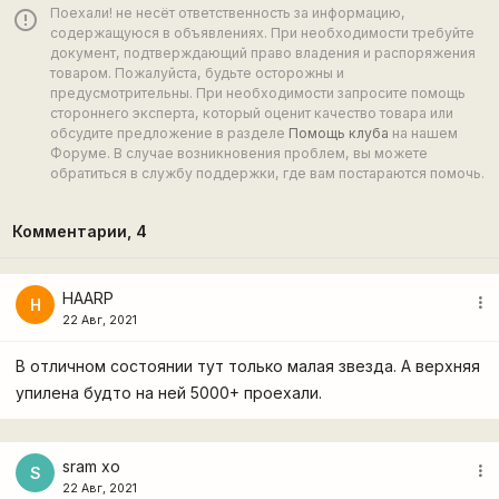
Поехали! не несёт ответственность за информацию,
error_outline
содержащуюся в объявлениях. При необходимости требуйте
документ, подтверждающий право владения и распоряжения
товаром. Пожалуйста, будьте осторожны и
предусмотрительны. При необходимости запросите помощь
стороннего эксперта, который оценит качество товара или
обсудите предложение в разделе
Помощь клуба
на нашем
Форуме. В случае возникновения проблем, вы можете
обратиться в службу поддержки, где вам постараются помочь.
Комментарии,
4
HAARP
more_vert
H
22 Авг, 2021
В отличном состоянии тут только малая звезда. А верхняя
упилена будто на ней 5000+ проехали.
sram xo
more_vert
S
22 Авг, 2021