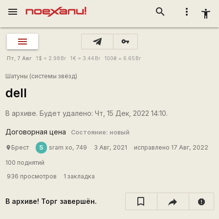
menu
search
more_vert
accessibility_new
vpn_key
Пт, 7 Авг
1
$
= 2.98
Br
1
€
= 3.44
Br
100
₴
= 6.65
Br
Шатуны (системы звёзд)
dell
В архиве. Будет удалено: Чт, 15 Дек, 2022 14:10.
Договорная цена
Состояние: новый
S
Брест
sram xo, 749
3 Авг, 2021
исправлено 17 Авг, 2022
place
100 поднятий
936 просмотров
1 закладка
В архиве! Торг завершён.
report