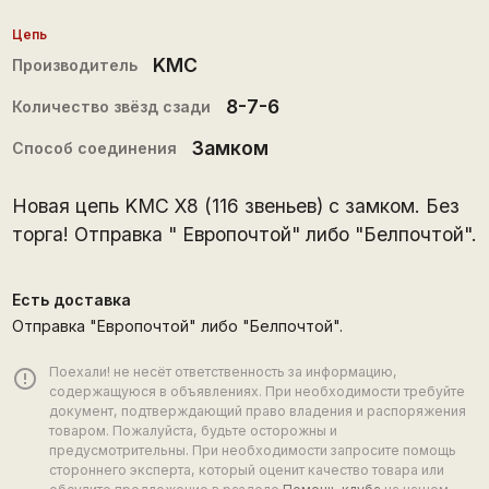
Цепь
KMC
Производитель
8-7-6
Количество звёзд сзади
Замком
Способ соединения
Новая цепь KMC X8 (116 звеньев) с замком. Без
торга! Отправка " Европочтой" либо "Белпочтой".
Есть доставка
Отправка "Европочтой" либо "Белпочтой".
Поехали! не несёт ответственность за информацию,
error_outline
содержащуюся в объявлениях. При необходимости требуйте
документ, подтверждающий право владения и распоряжения
товаром. Пожалуйста, будьте осторожны и
предусмотрительны. При необходимости запросите помощь
стороннего эксперта, который оценит качество товара или