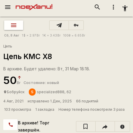
menu
search
more_vert
accessibility_new
vpn_key
Сб, 8 Авг
1
$
= 2.97
Br
1
€
= 3.43
Br
100
₴
= 6.65
Br
Цепь
Цепь KMC X8
В архиве. Будет удалено: Вт, 31 Мар 18:18.
50
Br
Состояние: новый
S
Бобруйск
specialized888, 62
place
4 Авг, 2021
исправлено 1 Дек, 2025
66 поднятий
103 просмотра
1 закладка
Номер телефона посмотрели 3 раза
В архиве! Торг
call
report
завершён.