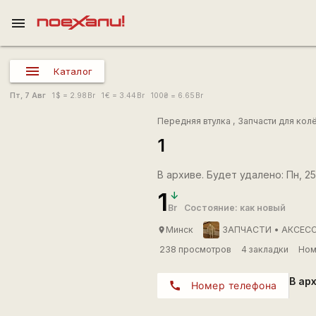
menu
Каталог
Пт, 7 Авг
1
$
= 2.98
Br
1
€
= 3.44
Br
100
₴
= 6.65
Br
Передняя втулка
,
Запчасти для кол
1
В архиве. Будет удалено: Пн, 25 
1
Br
Состояние: как новый
Минск
ЗАПЧАСТИ • АКСЕСС
place
238 просмотров
4 закладки
Ном
В ар
call
Номер телефона