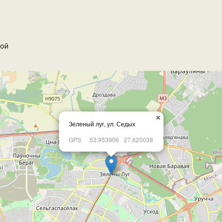
ой
×
Зеленый луг, ул. Седых
GPS
53.953906
27.620038