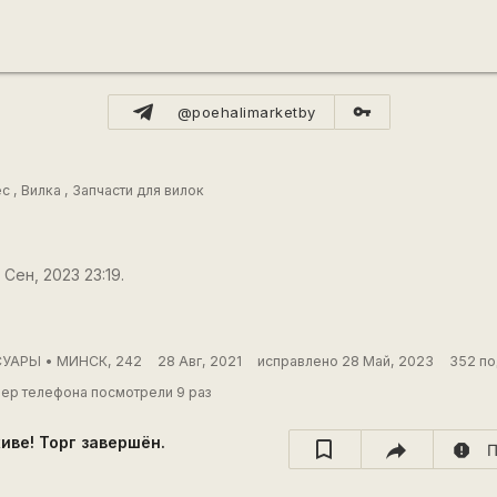
vpn_key
@poehalimarketby
ёс
,
Вилка
,
Запчасти для вилок
Сен, 2023 23:19.
УАРЫ • МИНСК, 242
28 Авг, 2021
исправлено 28 Май, 2023
352 по
ер телефона посмотрели 9 раз
хиве! Торг завершён.
report
П