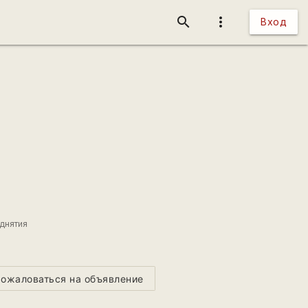
search
more_vert
Вход
днятия
ожаловаться на объявление