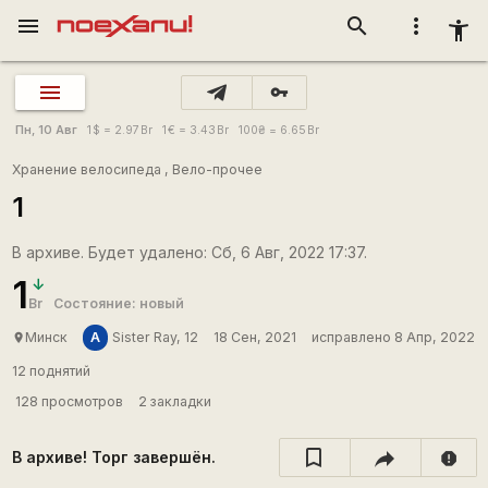
menu
search
more_vert
accessibility_new
vpn_key
Пн, 10 Авг
1
$
= 2.97
Br
1
€
= 3.43
Br
100
₴
= 6.65
Br
Хранение велосипеда
,
Вело-прочее
1
В архиве. Будет удалено: Сб, 6 Авг, 2022 17:37.
1
Br
Состояние: новый
A
Минск
Sister Ray, 12
18 Сен, 2021
исправлено 8 Апр, 2022
place
12 поднятий
128 просмотров
2 закладки
В архиве! Торг завершён.
report