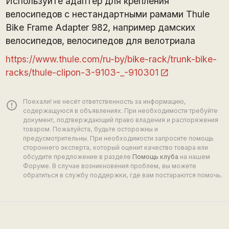
Используйте адаптер для крепления
велосипедов с нестандартными рамами Thule
Bike Frame Adapter 982, например дамских
велосипедов, велосипедов для велотриала
https://www.thule.com/ru-by/bike-rack/trunk-bike-
racks/thule-clipon-3-9103-_-910301
Поехали! не несёт ответственность за информацию,
error_outline
содержащуюся в объявлениях. При необходимости требуйте
документ, подтверждающий право владения и распоряжения
товаром. Пожалуйста, будьте осторожны и
предусмотрительны. При необходимости запросите помощь
стороннего эксперта, который оценит качество товара или
обсудите предложение в разделе
Помощь клуба
на нашем
Форуме. В случае возникновения проблем, вы можете
обратиться в службу поддержки, где вам постараются помочь.