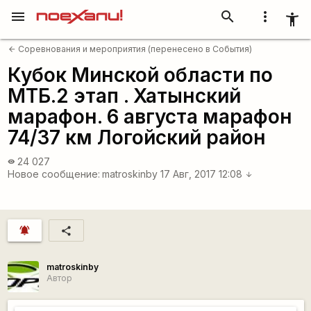
menu
search
more_vert
accessibility_new
Соревнования и мероприятия (перенесено в События)
arrow_back
Кубок Минской области по
МТБ.2 этап . Хатынский
марафон. 6 августа марафон
74/37 км Логойский район
24 027
visibility
Новое сообщение:
matroskinby
17 Авг, 2017 12:08
arrow_downward
notifications_active
share
matroskinby
Автор