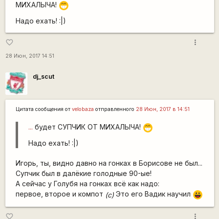
МИХАЛЫЧА!
;D
Надо ехать! :|)
more_vert
favorite_border
28 Июн, 2017 14:51
dj_scut
Цитата сообщения от
velobaza
отправленного
28 Июн, 2017 в 14:51
...
будет СУПЧИК ОТ МИХАЛЫЧА!
;D
Надо ехать! :|)
Игорь, ты, видно давно на гонках в Борисове не был...
Супчик был в далёкие голодные 90-ые!
А сейчас у Голубя на гонках всё как надо:
первое, второе и компот
Это его Вадик научил
(c)
|-))
more_vert
favorite_border