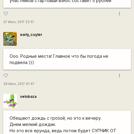
участников стартовый взнос составит 5 рублей
more_vert
favorite_border
27 Июн, 2017 23:51
early_cuyler
Ооо. Родные места! Главное что бы погода не
подвела )))
more_vert
favorite_border
28 Июн, 2017 07:47
velobaza
Обещают дождь с грозой, но это к вечеру.
Днем мелкий дождик.
Но это все ерунда, ведь потом будет СУПЧИК ОТ