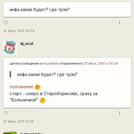
инфа какая будет? где трэк?
more_vert
favorite_border
27 Июн, 2017 00:24
dj_scut
Цитата сообщения от
kuzne4ik
отправленного
27 Июн, 2017 в 00:24
инфа какая будет? где трэк?
\m
положение
/
старт - озеро в Староборисове, сразу за
"Больничкой"
,-)
more_vert
favorite_border
27 Июн, 2017 13:30