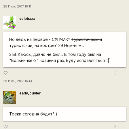
28 Июн, 2017 16:11
velobaza
Но ведь на первое - СУПЧИК?
Туристический
туристский, на костре? :-9 Ням-ням...
З.Ы. Каюсь, давно не был... В том году был на
"Больничке-2" крайний раз. Буду исправляться. :|)
more_vert
favorite_border
28 Июн, 2017 16:13
early_cuyler
Треки сегодня будут? )
more_vert
favorite_border