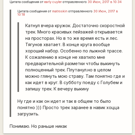
Цитата сообщения от
early cuyler
отправленного
30 Июн, 2017 в 10:34
Цитата сообщения от
matroskin
отправленного
30 Июн, 2017 в
10:18
Катнул вчера кружок. Достаточно скоростной
трек. Много красивых пейзажей открывается
на просторах. Но в то же время есть и лес.
Тягунов хватает. В конце круга вообще
хороший набор. Особенно по лыжной трассе.
К сожалению в конце не хватило мне
предварительной разметки чтобы выкинуть
полноценный трек. Плутанул.но в целом
можно глянуть мою страву. Там понятно где и
как идет в круг. В субботу поеду с Голубем и
запишу трек. К вечеру выкину
Ну где и как он идет и так в общем то было
понятно ))) Просто трек заранее в навик хоцца
загрузить.
Понимаю. Но раньше никак