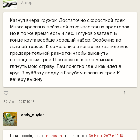
Автор
Катнул вчера кружок. Достаточно скоростной трек.
Много красивых пейзажей открывается на просторах.
Но в то же время есть и лес. Тягунов хватает. В
конце круга вообще хороший набор. Особенно по
лыжной трассе. К сожалению в конце не хватило мне
предварительной разметки чтобы выкинуть
полноценный трек. Плутанул.но в целом можно
глянуть мою страву. Там понятно где и как идет в
круг. В субботу поеду с Голубем и запишу трек. К
вечеру выкину
more_vert
favorite_border
30 Июн, 2017 10:18
early_cuyler
Цитата сообщения от
matroskin
отправленного
30 Июн, 2017 в 10:18