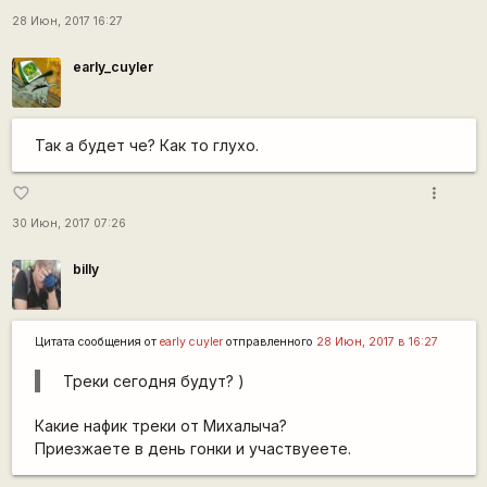
28 Июн, 2017 16:27
early_cuyler
Так а будет че? Как то глухо.
more_vert
favorite_border
30 Июн, 2017 07:26
billy
Цитата сообщения от
early cuyler
отправленного
28 Июн, 2017 в 16:27
Треки сегодня будут? )
Какие нафик треки от Михалыча?
Приезжаете в день гонки и участвуеете.