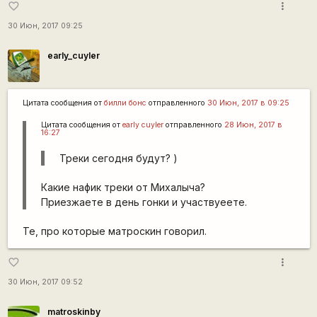
more_vert
favorite_border
30 Июн, 2017 09:25
early_cuyler
Цитата сообщения от
билли бонс
отправленного
30 Июн, 2017 в 09:25
Цитата сообщения от
early cuyler
отправленного
28 Июн, 2017 в
16:27
Треки сегодня будут? )
Какие нафик треки от Михалыча?
Приезжаете в день гонки и участвуеете.
Те, про которые матроскин говорил.
more_vert
favorite_border
30 Июн, 2017 09:52
matroskinby