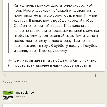
Катнул вчера кружок. Достаточно скоростной
трек. Много красивых пейзажей открывается на
просторах. Но в то же время есть и лес. Тягунов
хватает. В конце круга вообще хороший набор.
Особенно по лыжной трассе. К сожалению в
конце не хватило мне предварительной разметки
чтобы выкинуть полноценный трек. Плутанул.но в
целом можно глянуть мою страву. Там понятно
где и как идет в круг. В субботу поеду с Голубем
и запишу трек. К вечеру выкину
Ну где и как он идет и так в общем то было понятно
))) Просто трек заранее в навик хоцца загрузить.
more_vert
favorite_border
30 Июн, 2017 10:34
matroskinby
Автор