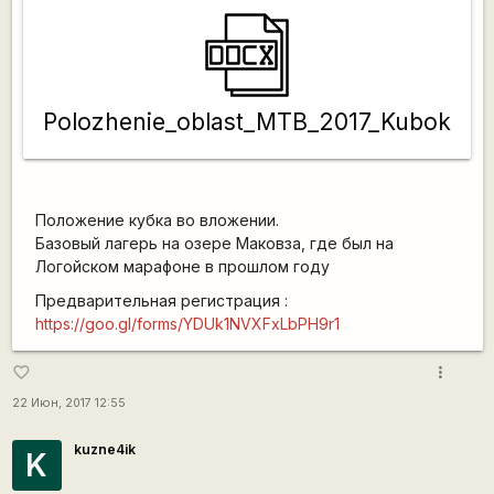
Polozhenie_oblast_MTB_2017_Kubok
Положение кубка во вложении.
Базовый лагерь на озере Маковза, где был на
Логойском марафоне в прошлом году
Предварительная регистрация :
https://goo.gl/forms/YDUk1NVXFxLbPH9r1
more_vert
favorite_border
22 Июн, 2017 12:55
kuzne4ik
K