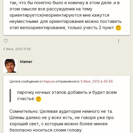
так, что бы понятно было и новичку в этом деле. и в
этом смысле все рассуждения на тему
ориентируется/неориентируются мне кажутся
неуместными: для ориентирования можно поставить
этап велоориентирования, только учесть 2 пункт
:)
more_vert
favorite_border
5 Июл, 2012 11:56
hlamer
Цитата сообщения от
барсик
отправленного
5 Июл, 2012 в 00:46
парочку ночных этапов добавить и будет всем
счастье
:)
Сомнительно. Целевая аудитория немного не та.
Шлемы далеко не у всех есть, не говоря уже про
хороший свет, с которым можно более-менее
безопасно носиться сломя голову.