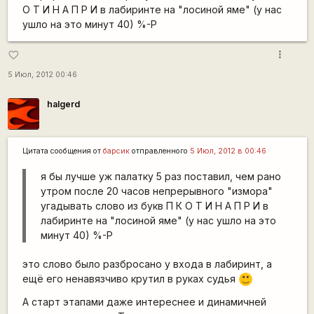
О Т И Н А П Р И в лабиринте на "лосиной яме" (у нас
ушло на это минут 40) %-P
more_vert
favorite_border
5 Июл, 2012 00:46
halgerd
Цитата сообщения от
барсик
отправленного
5 Июл, 2012 в 00:46
я бы лучше уж палатку 5 раз поставил, чем рано
утром после 20 часов непрерывного "измора"
угадывать слово из букв П К О Т И Н А П Р И в
лабиринте на "лосиной яме" (у нас ушло на это
минут 40) %-P
это слово было разбросано у входа в лабиринт, а
ещё его ненавязчиво крутил в руках судья
:)
А старт этапами даже интереснее и динамичней