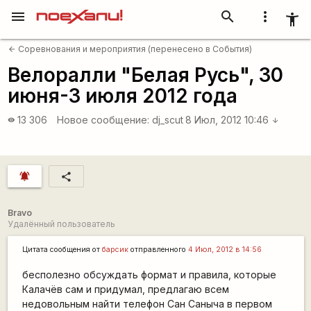
menu
search
more_vert
accessibility_new
Соревнования и мероприятия (перенесено в События)
arrow_back
Велоралли "Белая Русь", 30
июня-3 июля 2012 года
13 306
Новое сообщение:
dj_scut
8 Июл, 2012 10:46
visibility
arrow_downward
notifications_active
share
Bravo
Удалённый пользователь
Цитата сообщения от
барсик
отправленного
4 Июл, 2012 в 14:56
бесполезно обсуждать формат и правила, которые
Калачёв сам и придумал, предлагаю всем
недовольным найти телефон Сан Саныча в первом