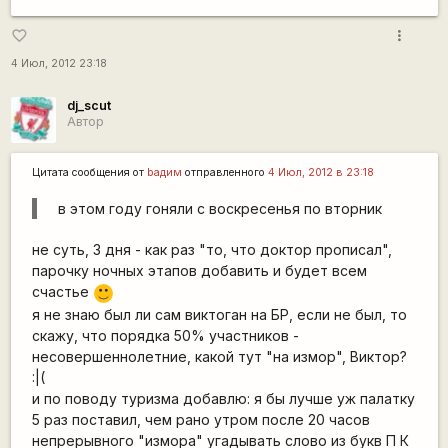
more_vert
favorite_border
4 Июл, 2012 23:18
dj_scut
Автор
Цитата сообщения от
bадим
отправленного
4 Июл, 2012 в 23:18
в этом году гоняли с воскресенья по вторник
не суть, 3 дня - как раз "то, что доктор прописал",
парочку ночных этапов добавить и будет всем
счастье
:)
я не знаю был ли сам виктоган на БР, если не был, то
скажу, что порядка 50% участников -
несовершеннолетние, какой тут "на измор", Виктор?
:|(
и по поводу туризма добавлю: я бы лучше уж палатку
5 раз поставил, чем рано утром после 20 часов
непрерывного "измора" угадывать слово из букв П К