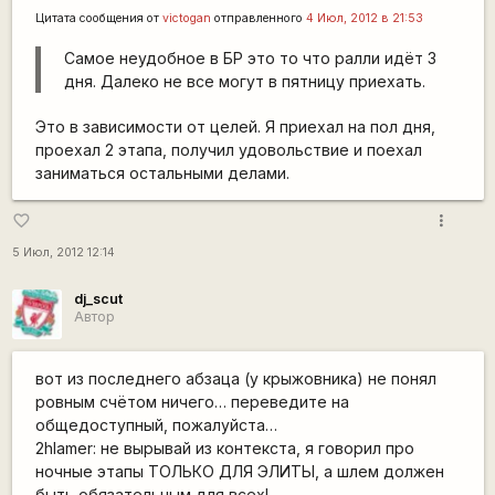
Цитата сообщения от
victogan
отправленного
4 Июл, 2012 в 21:53
Самое неудобное в БР это то что ралли идёт 3
дня. Далеко не все могут в пятницу приехать.
Это в зависимости от целей. Я приехал на пол дня,
проехал 2 этапа, получил удовольствие и поехал
заниматься остальными делами.
more_vert
favorite_border
5 Июл, 2012 12:14
dj_scut
Автор
вот из последнего абзаца (у крыжовника) не понял
ровным счётом ничего… переведите на
общедоступный, пожалуйста…
2hlamer: не вырывай из контекста, я говорил про
ночные этапы ТОЛЬКО ДЛЯ ЭЛИТЫ, а шлем должен
быть обязательным для всех!