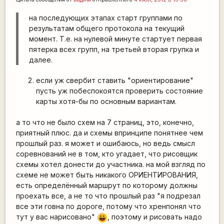
на последующих этапах старт группами по
результатам общего протокола на текущий
момент. Т.е. на нулевой минуте стартует первая
пятерка всех групп, на третьей вторая групка и
далее.
если уж свербит ставить "ориентирование"
пусть уж побеспокоятся проверить состояние
карты хотя-бы по основным вариантам.
а то что не было схем на 7 страниц, это, конечно,
приятный плюс. да и схемы впринципе понятнее чем
прошлый раз. я может и ошибаюсь, но ведь смысл
соревнований не в том, кто угадает, что рисовщик
схемы хотел донести до участника. на мой взгляд по
схеме не может быть никакого ОРИЕНТИРОВАНИЯ,
есть определённый маршрут по которому должны
проехать все, а не то что прошлый раз "я подрезал
все эти говна по дороге, потому что хренпонял что
тут у вас нарисовано"
, поэтому и рисовать надо
|-))