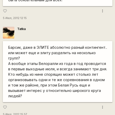
more_vert
favorite_border
5 Июл, 2012 12:15
Tatka
Барсик, даже в ЭЛИТЕ абсолютно разный контингент..
или может еще и элиту разделить на несколько
групп?
А вообще этапы Велоралли из года в год проводится
в первые выходные июля, и всегда занимают три дня.
Кто нибудь из нине спорящих может столько лет
организовывать одни и те же соревнования в одном
и том же районе, при этом Белая Русь еще и
вызывает интерес у относительно широкого круга
людей?
more_vert
favorite_border
5 Июл, 2012 15:57