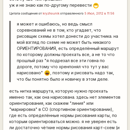
уж и не знаю как по-другому перевести
;D
Цитата сообщения от
kryzhounik
отправленного
5 Июл, 2012 в 11:56
я может и ошибаюсь, но ведь смысл
соревнований не в том, кто угадает, что
рисовщик схемы хотел донести до участника. на
мой взгляд по схеме не может быть никакого
ОРИЕНТИРОВАНИЯ, есть определённый маршрут
по которому должны проехать все, а не то что
прошлый раз "я подрезал все эти говна по
дороге, потому что хренпонял что тут у вас
нарисовано"
, поэтому и рисовать надо так,
|-))
что бы понятно было и новичку в этом деле.
есть нитка маршрута, которую нужно проехать
именно так, как она нарисована. здесь нет элементов
ориентирования, как скажем "линия" или
"маркировка" в СО (спортивном ориентировании),
где есть определённые нормы рисования карты, по
которым ориентироваться можно. я не уверен есть
ли достаточно чёткие нормы рисования карт-схем (и