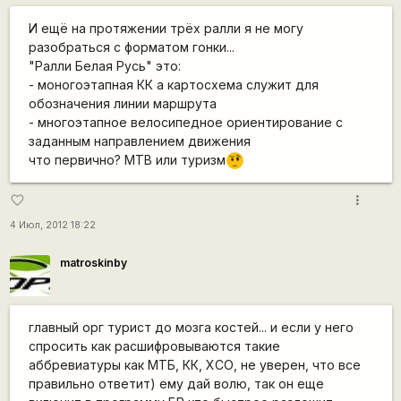
И ещё на протяжении трёх ралли я не могу
разобраться с форматом гонки...
"Ралли Белая Русь" это:
- моногоэтапная КК а картосхема служит для
обозначения линии маршрута
- многоэтапное велосипедное ориентирование с
заданным направлением движения
что первично? МТВ или туризм
???
more_vert
favorite_border
4 Июл, 2012 18:22
matroskinby
главный орг турист до мозга костей... и если у него
спросить как расшифровываются такие
аббревиатуры как МТБ, КК, ХСО, не уверен, что все
правильно ответит) ему дай волю, так он еще