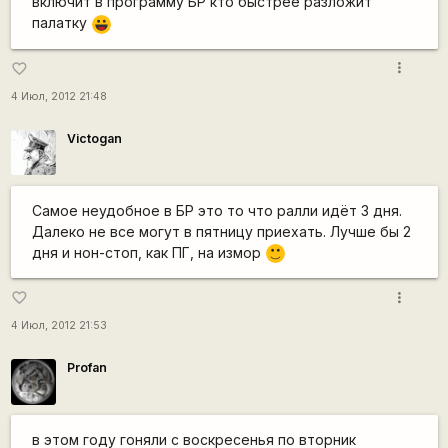
включит в программу БР кто быстрее разложит
палатку
|-))
more_vert
favorite_border
4 Июл, 2012 21:48
Victogan
Самое неудобное в БР это то что ралли идёт 3 дня.
Далеко не все могут в пятницу приехать. Лучше бы 2
дня и нон-стоп, как ПГ, на измор
:)
more_vert
favorite_border
4 Июл, 2012 21:53
Profan
в этом году гоняли с воскресенья по вторник