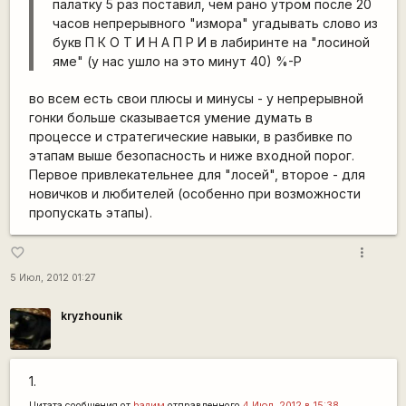
палатку 5 раз поставил, чем рано утром после 20
часов непрерывного "измора" угадывать слово из
букв П К О Т И Н А П Р И в лабиринте на "лосиной
яме" (у нас ушло на это минут 40) %-P
во всем есть свои плюсы и минусы - у непрерывной
гонки больше сказывается умение думать в
процессе и стратегические навыки, в разбивке по
этапам выше безопасность и ниже входной порог.
Первое привлекательнее для "лосей", второе - для
новичков и любителей (особенно при возможности
пропускать этапы).
more_vert
favorite_border
5 Июл, 2012 01:27
kryzhounik
1.
Цитата сообщения от
bадим
отправленного
4 Июл, 2012 в 15:38