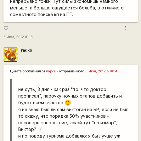
непрерывно гонки. Тут силы экономишь намного
меньше, а больше ощущается больба, в отличие от
соместного поиска кп на ПГ.
more_vert
favorite_border
5 Июл, 2012 01:13
radko
Цитата сообщения от
барсик
отправленного
5 Июл, 2012 в 00:46
...
не суть, 3 дня - как раз "то, что доктор
прописал", парочку ночных этапов добавить и
будет всем счастье
:)
я не знаю был ли сам виктоган на БР, если не был,
то скажу, что порядка 50% участников -
несовершеннолетние, какой тут "на измор",
Виктор? :|(
и по поводу туризма добавлю: я бы лучше уж