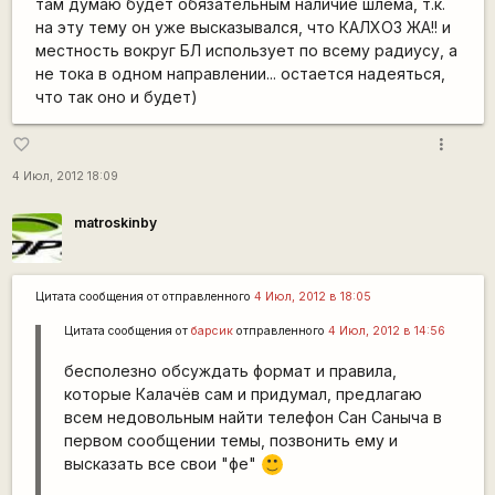
там думаю будет обязательным наличие шлема, т.к.
на эту тему он уже высказывался, что КАЛХОЗ ЖА!! и
местность вокруг БЛ использует по всему радиусу, а
не тока в одном направлении... остается надеяться,
что так оно и будет)
more_vert
favorite_border
4 Июл, 2012 18:09
matroskinby
Цитата сообщения от
отправленного
4 Июл, 2012 в 18:05
Цитата сообщения от
барсик
отправленного
4 Июл, 2012 в 14:56
бесполезно обсуждать формат и правила,
которые Калачёв сам и придумал, предлагаю
всем недовольным найти телефон Сан Саныча в
первом сообщении темы, позвонить ему и
высказать все свои "фе"
:)