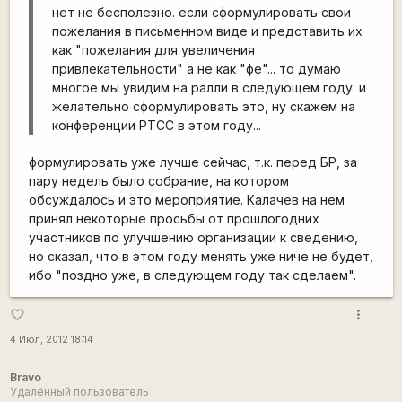
нет не бесполезно. если сформулировать свои
пожелания в письменном виде и представить их
как "пожелания для увеличения
привлекательности" а не как "фе"... то думаю
многое мы увидим на ралли в следующем году. и
желательно сформулировать это, ну скажем на
конференции РТСС в этом году...
формулировать уже лучше сейчас, т.к. перед БР, за
пару недель было собрание, на котором
обсуждалось и это мероприятие. Калачев на нем
принял некоторые просьбы от прошлогодних
участников по улучшению организации к сведению,
но сказал, что в этом году менять уже ниче не будет,
ибо "поздно уже, в следующем году так сделаем".
more_vert
favorite_border
4 Июл, 2012 18:14
Bravo
Удалённый пользователь