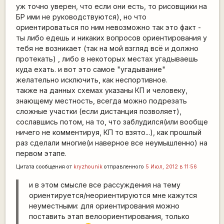
уж точно уверен, что если они есть, то рисовщики на
БР ими не руководствуются), но что
ориентироваться по ним невозможно так это факт -
ты либо едешь и никаких вопросов ориентирования у
тебя не возникает (так на мой взгляд всё и должно
протекать) , либо в некоторых местах угадываешь
куда ехать. и вот это самое "угадывание"
желательно исключить, как неспортивное.
также на данных схемах указаны КП и человеку,
знающему местность, всегда можно подрезать
сложные участки (если дистанция позволяет),
сославшись потом, на то, что заблудился(или вообще
ничего не комментируя, КП то взято...), как прошлый
раз сделали многие(и наверное все неумышленно) на
первом этапе.
Цитата сообщения от
kryzhounik
отправленного
5 Июл, 2012 в 11:56
и в этом смысле все рассуждения на тему
ориентируется/неориентируются мне кажутся
неуместными: для ориентирования можно
поставить этап велоориентирования, только