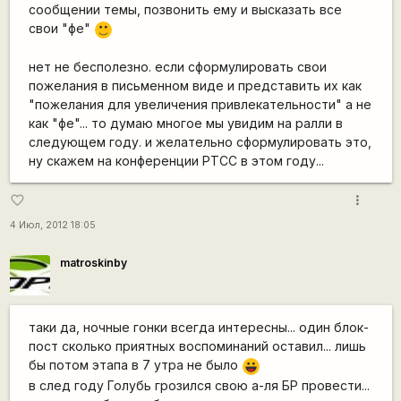
сообщении темы, позвонить ему и высказать все
свои "фе"
:)
нет не бесполезно. если сформулировать свои
пожелания в письменном виде и представить их как
"пожелания для увеличения привлекательности" а не
как "фе"... то думаю многое мы увидим на ралли в
следующем году. и желательно сформулировать это,
ну скажем на конференции РТСС в этом году...
more_vert
favorite_border
4 Июл, 2012 18:05
matroskinby
таки да, ночные гонки всегда интересны... один блок-
пост сколько приятных воспоминаний оставил... лишь
бы потом этапа в 7 утра не было
|-))
в след году Голубь грозился свою а-ля БР провести...