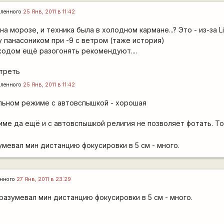
ленного
25 Янв, 2011 в 11:42
а морозе, и техника была в холодном кармане...? Это - из-за Li-
 панасоником при -9 с ветром (таже история)
ходом ещё разогонять рекомендуют....
отреть
ленного
25 Янв, 2011 в 11:42
альном режиме с автовспышкой - хорошая
ме да ещё и с автовспышкой религия не позволяет фотать. То
мевал мин дистанцию фокусировки в 5 см - много.
енного
27 Янв, 2011 в 23:29
азумевал мин дистанцию фокусировки в 5 см - много.