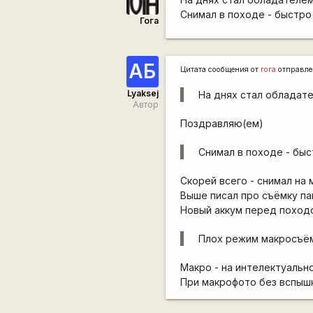
Снимал в походе - быстро
Гога
АБ
Цитата сообщения от
гога
отправл
Lyaksej
На днях стал обладат
Автор
Поздравляю(ем)
Снимал в походе - быс
Скорей всего - снимал на м
Выше писал про съёмку па
Новый аккум перед походо
Плох режим макросъём
Макро - на интелектуальн
При макрофото без вспышк