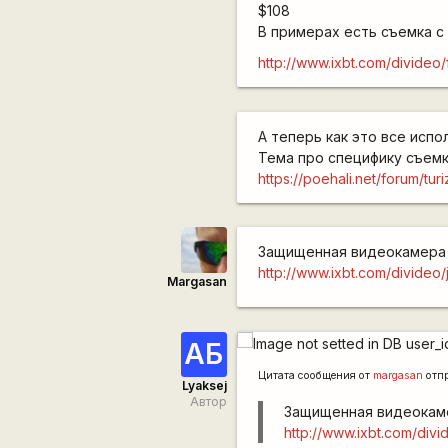
$108
В примерах есть съемка с
http://www.ixbt.com/divideo/
А теперь как это все испо
Тема про специфику съемк
https://poehali.net/forum/t
Защищенная видеокамер
http://www.ixbt.com/divideo
Margasan
АБ
Цитата сообщения от
margasan
отп
Lyaksej
Автор
Защищенная видеока
http://www.ixbt.com/divi