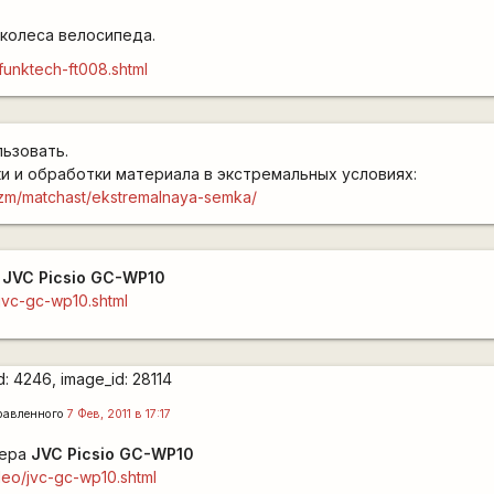
 колеса велосипеда.
funktech-ft008.shtml
льзовать.
и и обработки материала в экстремальных условиях:
urizm/matchast/ekstremalnaya-semka/
а
JVC Picsio GC-WP10
/jvc-gc-wp10.shtml
равленного
7 Фев, 2011 в 17:17
мера
JVC Picsio GC-WP10
deo/jvc-gc-wp10.shtml