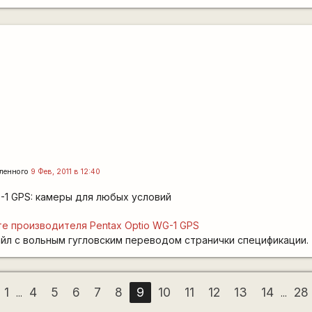
ленного
9 Фев, 2011 в 12:40
G-1 GPS: камеры для любых условий
те производителя Pentax Optio WG-1 GPS
йл с вольным гугловским переводом странички спецификации.
1
4
5
6
7
8
9
10
11
12
13
14
28
...
...