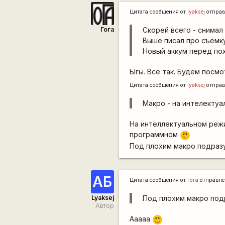
Цитата сообщения от
lyaksej
отправ
Гога
Скорей всего - снимал н
Выше писал про съёмку
Новый аккум перед по
Ыгы. Всё так. Будем посм
Цитата сообщения от
lyaksej
отправ
Макро - на интелекту
На интеллектуальном режи
\m
программном
/
Под плохим макро подразу
АБ
Цитата сообщения от
гога
отправл
Lyaksej
Под плохим макро подр
Автор
Ааааа
:)