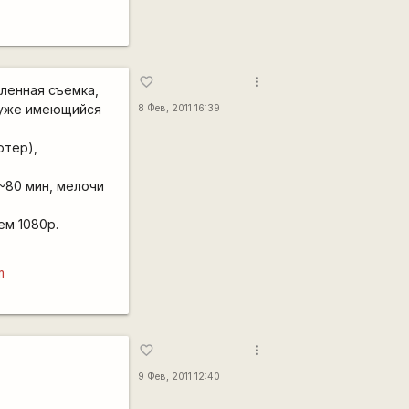
more_vert
favorite_border
ленная съемка,
 уже имеющийся
8 Фев, 2011 16:39
ютер),
~80 мин, мелочи
ем 1080p.
m
more_vert
favorite_border
9 Фев, 2011 12:40