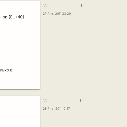
more_vert
favorite_border
27 Янв, 2011 23:29
ion (0...+40)
лько в
more_vert
favorite_border
28 Янв, 2011 10:47