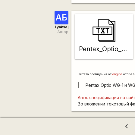
АБ
Lyaksej
Автор
Pentax_Optio_WG-1_GPS
Цитата сообщения от
engine
отправ
Pentax Optio WG-1 и W
Англ. спецификация на сай
Во вложении текстовый фа
chevron_left