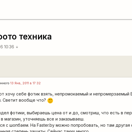
ото техника
16 10:36
arrow_downward
енного
13 Янв, 2011 в 17:32
 вот хочу себе фотик взять, непромокаемый и непромерзаемый
и. Светит вообще что?
:)
здел фотики, выбираешь цена от и до, смотриш, что есть в пе
в магазин, уточняешь все и заказываеш.
я с шопбаем. На Faster.by можно попробовать, но там другая 
енная степень защиты. Сейчас таких много