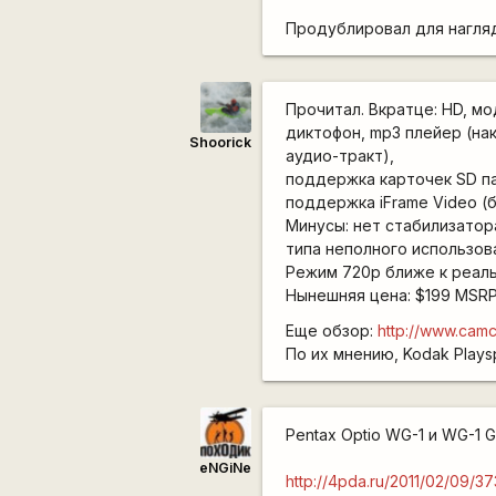
Продублировал для нагля
Прочитал. Вкратце: HD, м
диктофон, mp3 плейер (н
Shoorick
аудио-тракт),
поддержка карточек SD па
поддержка iFrame Video (
Минусы: нет стабилизатор
типа неполного использова
Режим 720p ближе к реаль
Нынешняя цена: $199 MSRP
Еще обзор:
http://www.cam
По их мнению, Kodak Plays
Pentax Optio WG-1 и WG-1 
eNGiNe
http://4pda.ru/2011/02/09/3