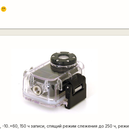
\m
м
/
, -10..+60, 150 ч записи, спящий режим слежения до 250 ч, реж