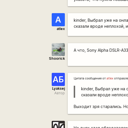
A
kinder, Выбрал уже на онл
сказали вроде неплохой, 
atlex
А что, Sony Alpha DSLR-A
Shoorick
АБ
Цитата сообщения от
atlex
отправл
Lyaksej
kinder, Выбрал уже на
Автор
сказали вроде неплохо
Выходит зря старались. Но
На днях стал обладателем