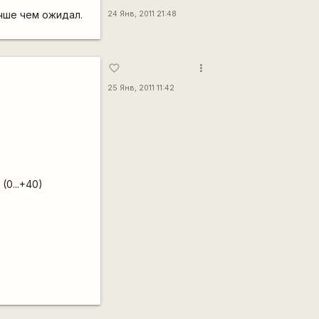
чше чем ожидал.
24 Янв, 2011 21:48
more_vert
favorite_border
25 Янв, 2011 11:42
(0...+40)