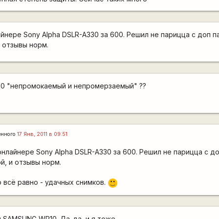
айнере Sony Alpha DSLR-A330 за 600. Решил не парицца с доп 
и отзывы норм.
330 "непромокаемый и непромерзаемый" ??
енного
17 Янв, 2011 в 09:51
 онлайнере Sony Alpha DSLR-A330 за 600. Решил не парицца с д
й, и отзывы норм.
 всё равно - удачных снимков.
:)
 SAMSUNG WP10. Да-да, и я тоже.