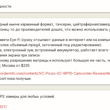
дности
одный нынче карманный формат, тачскрин, цейтраферная/замед
аконец-то до производителей дошло, что можно использовать
мяти Eye-Fi (сразу отсылают данные в интернет или на компь
более объемный mpeg4, заточенный под редактирование).
а, электронный зум, встроенный аккумулятор, работает всего 
ния экрана при записи.
ному разрешению матрицы и использует большую ее часть, ч
, Москва от $230.
corderinfo.com/content/JVC-Picsio-GC-WP10-Camcorder-Review.ht
port пока получше.
GPS: камеры для любых условий
7327/