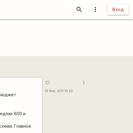
search
more_vert
Вход
more_vert
favorite_border
14 Янв, 2011 13:22
 Бюджет
редлах 600 и
схема. Главное