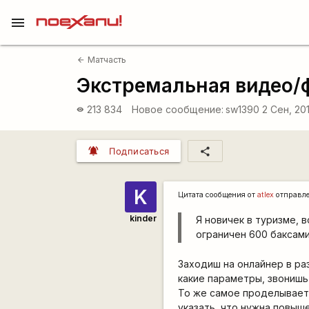
menu
Матчасть
arrow_back
Экстремальная видео/ф
213 834
Новое сообщение:
sw1390
2 Сен, 20
visibility
notifications_active
share
Подписаться
K
Цитата сообщения от
atlex
отправл
kinder
Я новичек в туризме,
ограничен 600 баксам
Заходиш на онлайнер в ра
какие параметры, звонишь 
То же самое проделываетс
указать, что нужна повыш