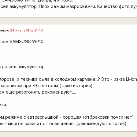
 сел аккумулятор. Плох режим макросъёмки. Качество фото лу
енного
24 Янв, 2011 в 21:48
елем SAMSUNG WP10.
тро сел аккумулятор.
орозе, и техника была в холодном кармане...? Это - из-за Li-ion 
насоником при -9 с ветром (таже история)
м ещё разогонять рекомендуют....
ки.
ом режиме с автовспышкой - хорошая (отбраковки почти нет)
и - многое зависит от освещения...(рекомендуют штатив)