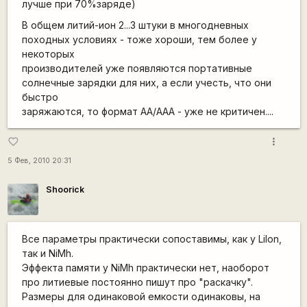
лучше при 70%заряде)
В общем литий-ион 2...3 штуки в многодневных
походных условиях - тоже хороши, тем более у
некоторых
производителей уже появляются портативные
солнечные зарядки для них, а если учесть, что они
быстро
заряжаются, то формат AA/ААА - уже не критичен....
more_vert
favorite_border
5 Фев, 2010 20:31
Shoorick
Все параметры практически сопоставимы, как у LiIon,
так и NiMh.
Эффекта памяти у NiMh практически нет, наоборот
про литиевые постоянно пишут про "раскачку".
Размеры для одинаковой емкости одинаковы, на