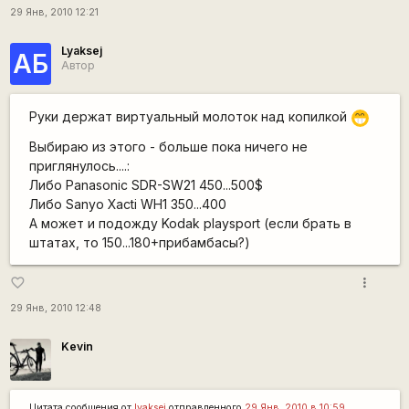
29 Янв, 2010 12:21
Lyaksej
АБ
Автор
Руки держат виртуальный молоток над копилкой
;D
Выбираю из этого - больше пока ничего не
приглянулось....:
Либо Panasonic SDR-SW21 450...500$
Либо Sanyo Xacti WH1 350...400
А может и подожду Kodak playsport (если брать в
штатах, то 150...180+прибамбасы?)
more_vert
favorite_border
29 Янв, 2010 12:48
Kevin
Цитата сообщения от
lyaksej
отправленного
29 Янв, 2010 в 10:59