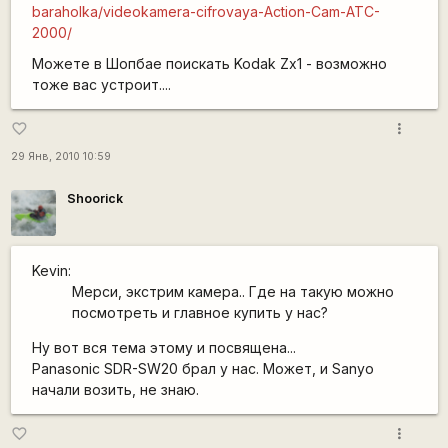
baraholka/videokamera-cifrovaya-Action-Cam-ATC-
2000/
Можете в Шопбае поискать Kodak Zx1 - возможно
тоже вас устроит....
more_vert
favorite_border
29 Янв, 2010 10:59
Shoorick
Kevin:
Мерси, экстрим камера.. Где на такую можно
посмотреть и главное купить у нас?
Ну вот вся тема этому и посвящена...
Panasonic SDR-SW20 брал у нас. Может, и Sanyo
начали возить, не знаю.
more_vert
favorite_border