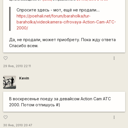
Спросите здесь - мот, ещё не продали....
https://poehali.net/forum/baraholka/tur-
baraholka/videokamera-cifrovaya-Action-Cam-ATC-
2000/
Да, не продали, может приобрету. Пока жду ответа
Спасибо всем.
more_vert
favorite_border
29 Янв, 2010 22:11
Kevin
В воскресенье поеду за девайсом Action Cam ATC
2000. Потом отпишусь #)
more_vert
favorite_border
30 Янв, 2010 20:47