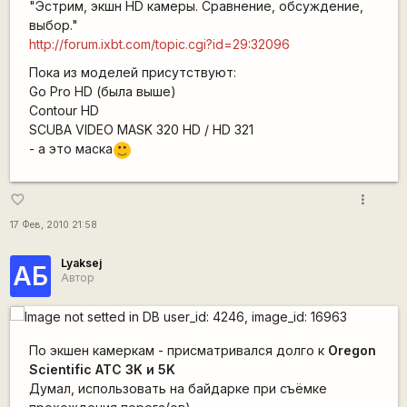
"Эстрим, экшн HD камеры. Сравнение, обсуждение,
выбор."
http://forum.ixbt.com/topic.cgi?id=29:32096
Пока из моделей присутствуют:
Go Pro HD (была выше)
Contour HD
SCUBA VIDEO MASK 320 HD / HD 321
- а это маска
:)
more_vert
favorite_border
17 Фев, 2010 21:58
Lyaksej
АБ
Автор
По экшен камеркам - присматривался долго к
Oregon
Scientific ATC 3K и 5K
Думал, использовать на байдарке при съёмке