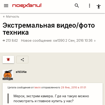
menu
search
more_vert
accessibility_new
Матчасть
arrow_back
Экстремальная видео/фото
техника
213 842
Новое сообщение:
sw1390
2 Сен, 2016 10:36
visibility
arrow_downward
notifications_active
share
eNGiNe
Цитата сообщения от
kevin
отправленного
29 Янв, 2010 в 01:01
Мерси, экстрим камера.. Где на такую можно
посмотреть и главное купить у нас?