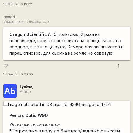
18 Фев, 2010 19:22
rewert
Удалённый пользователь
Oregon Scientific ATC
пользовал 2 раза на
велосипеде, на макс настройках на солнце качество
среднее, в тени еще хуже. Камера для альпинистов и
парашютистов, для сьемка на земле не советую.
more_vert
favorite_border
18 Фев, 2010 20:00
Lyaksej
АБ
Автор
Pentax Optio W90
Основные возможности:
*Погружение в воду до 6 метров/падение с высоты