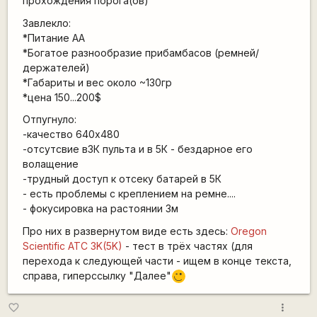
прохождения порога(ов)
Завлекло:
*Питание АА
*Богатое разнообразие прибамбасов (ремней/
держателей)
*Габариты и вес около ~130гр
*цена 150...200$
Отпугнуло:
-качество 640х480
-отсутсвие в3К пульта и в 5К - бездарное его
волащение
-трудный доступ к отсеку батарей в 5К
- есть проблемы с креплением на ремне....
- фокусировка на растоянии 3м
Про них в развернутом виде есть здесь:
Oregon
Scientific ATC 3K(5K)
- тест в трёх частях (для
перехода к следующей части - ищем в конце текста,
справа, гиперссылку "
Далее
"
;)
more_vert
favorite_border