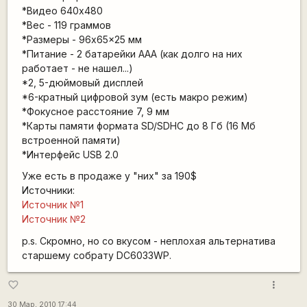
*Видео 640х480
*Вес - 119 граммов
*Размеры - 96x65x25 мм
*Питание - 2 батарейки AAA (как долго на них
работает - не нашел...)
*2, 5-дюймовый дисплей
*6-кратный цифровой зум (есть макро режим)
*Фокусное расстояние 7, 9 мм
*Карты памяти формата SD/SDHC до 8 Гб (16 Мб
встроенной памяти)
*Интерфейс USB 2.0
Уже есть в продаже у "них" за 190$
Источники:
Источник №1
Источник №2
p.s. Скромно, но со вкусом - неплохая альтернатива
старшему собрату DC6033WP.
more_vert
favorite_border
30 Мар, 2010 17:44