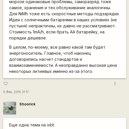
морозе одинаковые проблемы, саморазряд тоже
самое, хранение и тех.обслуживание аналогичны.
Для NiMh тоже есть скоростные методы подзарядки.
Идеи с солнечными батареями в наших условиях (не
пустыня) непрактичны, их давно не рассматривают.
Стоимость 1mA/h, если брать AA батарейку, на
порядки дешевле.
В целом, по-моему, все равно какой там будет
энергоноситель. Главное, чтоб наконец
договорились насчет стандартов и
взаимозаменяемости. А неоправданно высокая цена
некоторых литиевых именно из-за этого.
more_vert
favorite_border
5 Фев, 2010 21:17
Shoorick
Еще одна тема на ixbt: