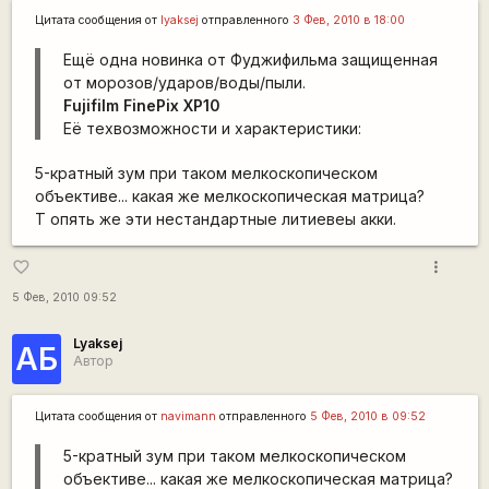
Цитата сообщения от
lyaksej
отправленного
3 Фев, 2010 в 18:00
Ещё одна новинка от Фуджифильма защищенная
от морозов/ударов/воды/пыли.
Fujifilm FinePix XP10
Её техвозможности и характеристики:
5-кратный зум при таком мелкоскопическом
объективе... какая же мелкоскопическая матрица?
Т опять же эти нестандартные литиевеы акки.
more_vert
favorite_border
5 Фев, 2010 09:52
Lyaksej
АБ
Автор
Цитата сообщения от
navimann
отправленного
5 Фев, 2010 в 09:52
5-кратный зум при таком мелкоскопическом
объективе... какая же мелкоскопическая матрица?