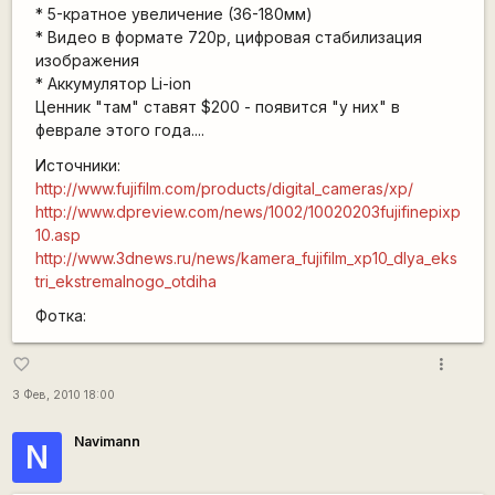
* 5-кратное увеличение (36-180мм)
* Видео в формате 720p, цифровая стабилизация
изображения
* Аккумулятор Li-ion
Ценник "там" ставят $200 - появится "у них" в
феврале этого года....
Источники:
http://www.fujifilm.com/products/digital_cameras/xp/
http://www.dpreview.com/news/1002/10020203fujifinepixp
10.asp
http://www.3dnews.ru/news/kamera_fujifilm_xp10_dlya_eks
tri_ekstremalnogo_otdiha
Фотка:
more_vert
favorite_border
3 Фев, 2010 18:00
Navimann
N