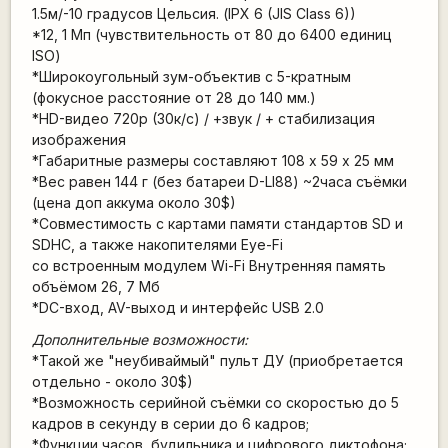
1.5м/-10 градусов Цельсия. (IPX 6 (JIS Class 6))
*12, 1 Мп (чувствительность от 80 до 6400 единиц
ISO)
*Широкоугольный зум-объектив с 5-кратным
(фокусное расстояние от 28 до 140 мм.)
*HD-видео 720p (30к/с) / +звук / + стабилизация
изображения
*Габаритные размеры составляют 108 х 59 х 25 мм
*Вес равен 144 г (без батареи D-LI88) ~2часа съёмки
(цена доп аккума около 30$)
*Совместимость с картами памяти стандартов SD и
SDHC, а также накопителями Eye-Fi
со встроенным модулем Wi-Fi Внутренняя память
объёмом 26, 7 Мб
*DC-вход, AV-выход и интерфейс USB 2.0
Дополнительные возможности:
*Такой же "неубиваймый" пульт ДУ (приобретается
отдельно - около 30$)
*Возможность серийной съёмки со скоростью до 5
кадров в секунду в серии до 6 кадров;
*Функции часов, будильника и цифрового диктофона;