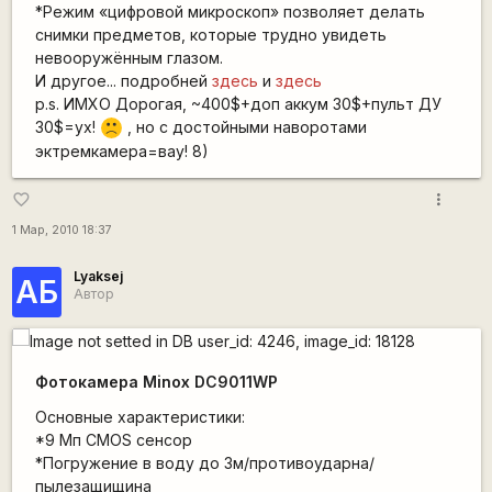
*Режим «цифровой микроскоп» позволяет делать
снимки предметов, которые трудно увидеть
невооружённым глазом.
И другое... подробней
здесь
и
здесь
p.s. ИМХО Дорогая, ~400$+доп аккум 30$+пульт ДУ
30$=ух!
, но с достойными наворотами
:(
эктремкамeра=вау! 8)
more_vert
favorite_border
1 Мар, 2010 18:37
Lyaksej
АБ
Автор
Фотокамера Minox DC9011WP
Основные характеристики:
*9 Мп CMOS сенсор
*Погружение в воду до 3м/противоударна/
пылезащищина