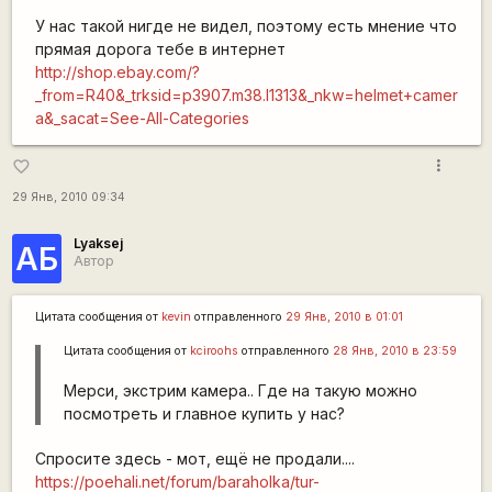
У нас такой нигде не видел, поэтому есть мнение что
прямая дорога тебе в интернет
http://shop.ebay.com/?
_from=R40&_trksid=p3907.m38.l1313&_nkw=helmet+camer
a&_sacat=See-All-Categories
more_vert
favorite_border
29 Янв, 2010 09:34
Lyaksej
АБ
Автор
Цитата сообщения от
kevin
отправленного
29 Янв, 2010 в 01:01
Цитата сообщения от
kciroohs
отправленного
28 Янв, 2010 в 23:59
Мерси, экстрим камера.. Где на такую можно
посмотреть и главное купить у нас?
Спросите здесь - мот, ещё не продали....
https://poehali.net/forum/baraholka/tur-