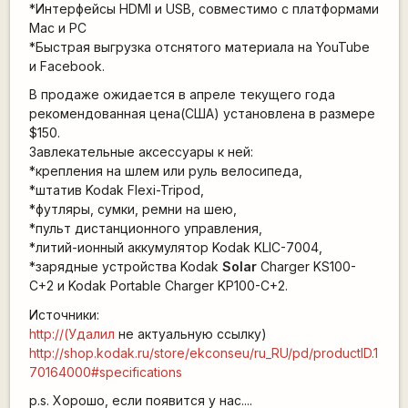
*Интерфейсы HDMI и USB, совместимо с платформами
Mac и PC
*Быстрая выгрузка отснятого материала на YouTube
и Facebook.
В продаже ожидается в апреле текущего года
рекомендованная цена(США) установлена в размере
$150.
Завлекательные аксессуары к ней:
*крепления на шлем или руль велосипеда,
*штатив Kodak Flexi-Tripod,
*футляры, сумки, ремни на шею,
*пульт дистанционного управления,
*литий-ионный аккумулятор Kodak KLIC-7004,
*зарядные устройства Kodak
Solar
Charger KS100-
C+2 и Kodak Portable Charger KP100-C+2.
Источники:
http://(Удалил
не актуальную ссылку)
http://shop.kodak.ru/store/ekconseu/ru_RU/pd/productID.1
70164000#specifications
p.s. Хорошо, если появится у нас....