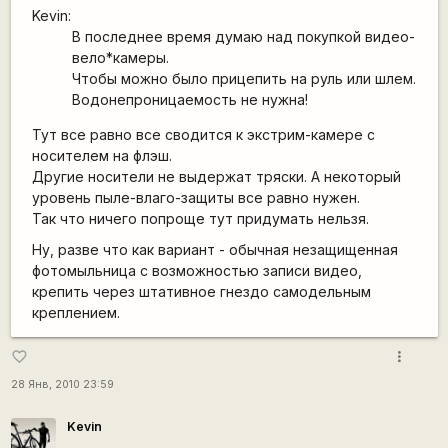
Kevin:
В последнее время думаю над покупкой видео-
вело*камеры.
Чтобы можно было прицепить на руль или шлем.
Водонепроницаемость не нужна!
Тут все равно все сводится к экстрим-камере с
носителем на флэш.
Другие носители не выдержат тряски. А некоторый
уровень пыле-влаго-защиты все равно нужен.
Так что ничего попроще тут придумать нельзя.
Ну, разве что как вариант - обычная незащищенная
фотомыльница с возможностью записи видео,
крепить через штативное гнездо самодельным
креплением.
more_vert
favorite_border
28 Янв, 2010 23:59
Kevin