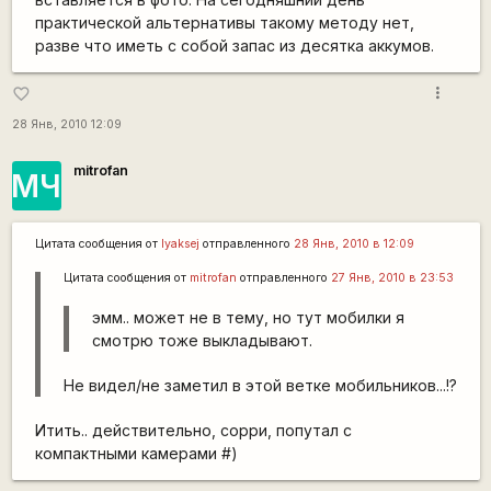
практической альтернативы такому методу нет,
разве что иметь с собой запас из десятка аккумов.
more_vert
favorite_border
28 Янв, 2010 12:09
mitrofan
МЧ
Цитата сообщения от
lyaksej
отправленного
28 Янв, 2010 в 12:09
Цитата сообщения от
mitrofan
отправленного
27 Янв, 2010 в 23:53
эмм.. может не в тему, но тут мобилки я
смотрю тоже выкладывают.
Не видел/не заметил в этой ветке мобильников...!?
Итить.. действительно, сорри, попутал с
компактными камерами #)