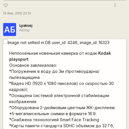
more_vert
favorite_border
15 Янв, 2010 22:14
Lyaksej
АБ
Автор
Неплохенькая новенькая камерка от кодак
Kodak
playsport
Основное завлекалово:
*Погружение в воду до 3м /противоударна/
пылезащищина
*Видео HD (1920 х 1080 пикселов) со скоростью 30
кадров/с
*Оснащена системой электронной стабилизации
изображения
*Оборудована 2-дюймовым цветным ЖК-дисплеем.
*5-мегапиксельные снимки в формате 16:9.
*Снабжена технологией Smart Face Tracking
*Карты памяти стандарта SDHC объёмом до 32 Гб,