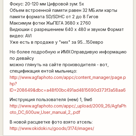
Фокус: 20-120 мм Цифровой зум: 5х
Объем встроенной памяти равен 32 МБ.или карты
памяти формата SD/SDHC от 2 до 8 Гигов
Максимум фотки ЖыПЕГА 3680 x 2760
Видюшки с разрешением 640 x 480 и звуком Формат
видео: AVI
Уже есть в продаже у "них" за 95....150евро
Но более подробную и ИМХОправдивую информацию
по девайсу
можно глянуть на сайте производителя - вот,
спецификация ентой мыльницо:
http://www.agfaphoto.com/appc/content_manager/page.p
hp?
ID=208649&dbc=a48f00bc491ad4815690d373f3a58aa6
Инструкция пользователя (нем) 1, 9мб
http://www.agfaphoto.com/appc/_upload/2009_26/AgfaPh
oto_DC_600uw_User_manual_2_.pdf
В новой расцветке фото взято атсель:
http://www.okidoki.ru/goods/3174/images/