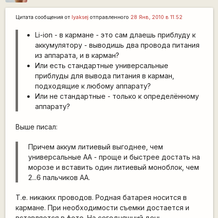
Цитата сообщения от
lyaksej
отправленного
28 Янв, 2010 в 11:52
Li-ion - в кармане - это сам длаешь приблуду к
аккумулятору - выводишь два провода питания
из аппарата, и в карман?
Или есть стандартные универсальные
приблуды для вывода питания в карман,
подходящие к любому аппарату?
Или не стандартные - только к определённому
аппарату?
Выше писал:
Причем аккум литиевый выгоднее, чем
универсальные AA - проще и быстрее достать на
морозе и вставить один литиевый моноблок, чем
2...6 пальчиков AA.
Т.е. никаких проводов. Родная батарея носится в
кармане. При необходимости съемки достается и
вставляется в фото. На сегодняшний день