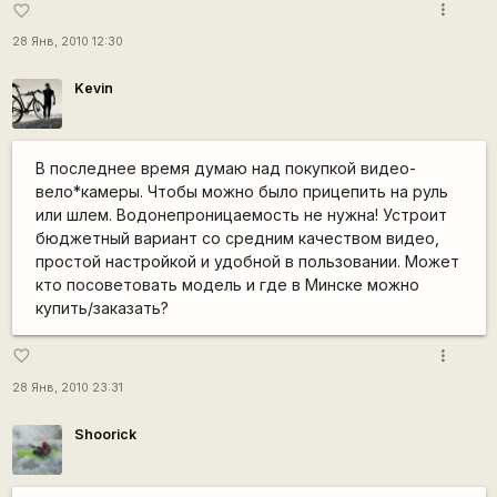
more_vert
favorite_border
28 Янв, 2010 12:30
Kevin
В последнее время думаю над покупкой видео-
вело*камеры. Чтобы можно было прицепить на руль
или шлем. Водонепроницаемость не нужна! Устроит
бюджетный вариант со средним качеством видео,
простой настройкой и удобной в пользовании. Может
кто посоветовать модель и где в Минске можно
купить/заказать?
more_vert
favorite_border
28 Янв, 2010 23:31
Shoorick