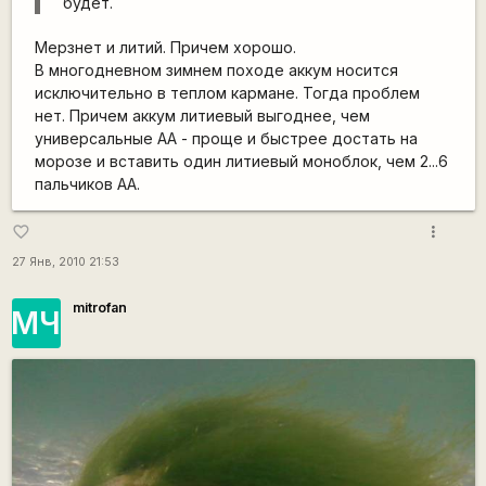
будет.
Мерзнет и литий. Причем хорошо.
В многодневном зимнем походе аккум носится
исключительно в теплом кармане. Тогда проблем
нет. Причем аккум литиевый выгоднее, чем
универсальные AA - проще и быстрее достать на
морозе и вставить один литиевый моноблок, чем 2...6
пальчиков AA.
more_vert
favorite_border
27 Янв, 2010 21:53
mitrofan
МЧ