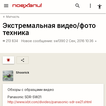
menu
search
more_vert
accessibility_new
Матчасть
arrow_back
Экстремальная видео/фото
техника
213 834
Новое сообщение:
sw1390
2 Сен, 2016 10:36
visibility
arrow_downward
notifications_active
share
Shoorick
Обзоры с образцами видео
Panasonic SDR-SW21:
http://www.ixbt.com/divideo/panasonic-sdr-sw21.shtml