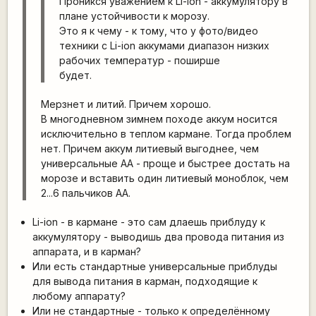
Проникся уважением к Li-ion - аккумулятору в
плане устойчивости к морозу.
Это я к чему - к тому, что у фото/видео
техники с Li-ion аккумами диапазон низких
рабочих температур - поширше
будет.
Мерзнет и литий. Причем хорошо.
В многодневном зимнем походе аккум носится
исключительно в теплом кармане. Тогда проблем
нет. Причем аккум литиевый выгоднее, чем
универсальные AA - проще и быстрее достать на
морозе и вставить один литиевый моноблок, чем
2...6 пальчиков AA.
Li-ion - в кармане - это сам длаешь приблуду к
аккумулятору - выводишь два провода питания из
аппарата, и в карман?
Или есть стандартные универсальные приблуды
для вывода питания в карман, подходящие к
любому аппарату?
Или не стандартные - только к определённому