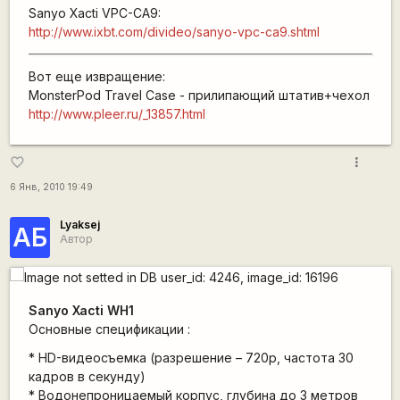
Sanyo Xacti VPC-CA9:
http://www.ixbt.com/divideo/sanyo-vpc-ca9.shtml
Вот еще извращение:
MonsterPod Travel Case - прилипающий штатив+чехол
http://www.pleer.ru/_13857.html
more_vert
favorite_border
6 Янв, 2010 19:49
Lyaksej
АБ
Автор
Sanyo Xacti WH1
Основные спецификации :
* HD-видеосъемка (разрешение – 720p, частота 30
кадров в секунду)
* Водонепроницаемый корпус, глубина до 3 метров