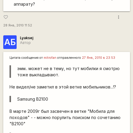
аппарату?
more_vert
favorite_border
28 Янв, 2010 11:52
Lyaksej
АБ
Автор
Цитата сообщения от
mitrofan
отправленного
27 Янв, 2010 в 23:53
эмм.. может не в тему, но тут мобилки я смотрю
тоже выкладывают.
Не видел/не заметил в этой ветке мобильников...!?
Samsung B2100
В марте 2009г был засвечен в ветке "Мобила для
походов" - - можно порулить поиском по сочетанию
"B2100"