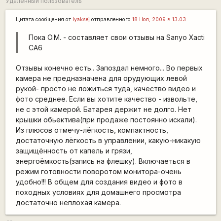
Удалённый пользователь
Цитата сообщения от
lyaksej
отправленного
18 Ноя, 2009 в 13:03
Пока O.M. - составляет свои отзывы на Sanyo Xacti
CA6
Отзывы конечно есть.. Запоздал немного... Во первых
камера не предназначена для орудующих левой
рукой- просто не ложиться туда, качество видео и
фото среднее. Если вы хотите качество - извольте,
не с этой камерой. Батарея держит не долго. Нет
крышки обьектива(при продаже постоянно искали).
Из плюсов отмечу-лёгкость, компактность,
достаточную лёгкость в управлении, какую-никакую
защищённость от капель и грязи,
энергоёмкость(запись на флешку). Включаеться в
режим готовности поворотом монитора-очень
удобно!!! В общем для создания видео и фото в
походных условиях для домашнего просмотра
достаточно неплохая камера.