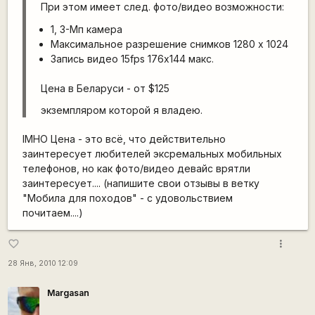
При этом имеет след. фото/видео возможности:
1, 3-Мп камера
Максимальное разрешение снимков 1280 x 1024
Запись видео 15fps 176х144 макс.
Цена в Беларуси - от $125
экземпляром которой я владею.
IMHO Цена - это всё, что действительно
заинтересует любителей эксремальных мобильных
телефонов, но как фото/видео девайс врятли
заинтересует.... (напишите свои отзывы в ветку
"Мобила для походов" - с удовольствием
почитаем....)
more_vert
favorite_border
28 Янв, 2010 12:09
Margasan