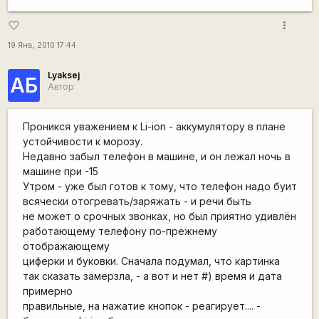
more_vert
favorite_border
19 Янв, 2010 17:44
Lyaksej
АБ
Автор
Проникся уважением к Li-ion - аккумулятору в плане
устойчивости к морозу.
Недавно забыл телефон в машине, и он лежал ночь в
машине при -15
Утром - уже был готов к тому, что телефон надо буит
всячески отогревать/заряжать - и речи быть
не может о срочных звонках, но был приятно удивлён
работающему телефону по-прежнему
отображающему
циферки и буковки. Сначала подумал, что картинка
так сказать замерзла, - а вот и нет #) время и дата
примерно
правильные, на нажатие кнопок - реагирует.... -