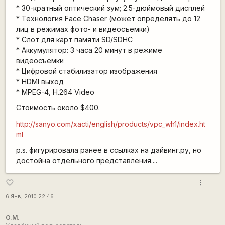
* 30-кратный оптический зум; 2.5-дюймовый дисплей
* Технология Face Chaser (может определять до 12
лиц в режимах фото- и видеосъемки)
* Слот для карт памяти SD/SDHC
* Аккумулятор: 3 часа 20 минут в режиме
видеосъемки
* Цифровой стабилизатор изображения
* HDMI выход
* MPEG-4, H.264 Video
Стоимость около $400.
http://sanyo.com/xacti/english/products/vpc_wh1/index.ht
ml
p.s. фигурировала ранее в ссылках на дайвинг.ру, но
достойна отдельного представления....
more_vert
favorite_border
6 Янв, 2010 22:46
O.M.