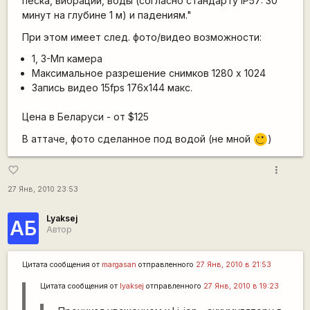
песка, вибраций, воды (согласно стандарту IP57: 30
минут на глубине 1 м) и падениям."
При этом имеет след. фото/видео возможности:
1, 3-Мп камера
Максимальное разрешение снимков 1280 x 1024
Запись видео 15fps 176х144 макс.
Цена в Беларуси - от $125
В аттаче, фото сделанное под водой (не мной
)
;)
more_vert
favorite_border
27 Янв, 2010 23:53
Lyaksej
АБ
Автор
Цитата сообщения от
margasan
отправленного
27 Янв, 2010 в 21:53
Цитата сообщения от
lyaksej
отправленного
27 Янв, 2010 в 19:23