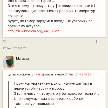
благодаря Li-ion батарее....
Это я к чему - к тому, что у фото/видео техники с Li-
ion аккумами диапазон низких рабочих температур -
поширше
будет, но гемор зарядки в походных условиях по-
прежнему актуален....
http://ru.wikipedia.org/wiki/Li-Ion
more_vert
favorite_border
27 Янв, 2010 19:23
Margasan
Цитата сообщения от
lyaksej
отправленного
27 Янв, 2010 в 19:23
Проникся уважением к Li-ion - аккумулятору в
плане устойчивости к морозу.
Это я к чему - к тому, что у фото/видео техники с
Li-ion аккумами диапазон низких рабочих
температур - поширше