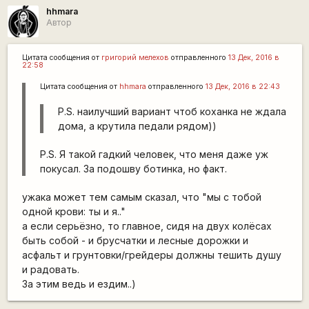
hhmara
Автор
Цитата сообщения от
григорий мелехов
отправленного
13 Дек, 2016 в
22:58
Цитата сообщения от
hhmara
отправленного
13 Дек, 2016 в 22:43
P.S. наилучший вариант чтоб коханка не ждала
дома, а крутила педали рядом))
P.S. Я такой гадкий человек, что меня даже уж
покусал. За подошву ботинка, но факт.
ужака может тем самым сказал, что "мы с тобой
одной крови: ты и я.."
а если серьёзно, то главное, сидя на двух колёсах
быть собой - и брусчатки и лесные дорожки и
асфальт и грунтовки/грейдеры должны тешить душу
и радовать.
За этим ведь и ездим..)