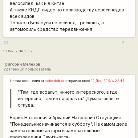
велосипед, как и в Китае.
А также КНДР лидер по производству велосипедов
всех видов.
Только в Беларуси велосипед - роскошь, а
автомобиль средство передвижения
more_vert
favorite_border
13 Дек, 2016 15:32
Григорий Мелехов
Удалённый пользователь
Цитата сообщения от
petrovich cx
отправленного
12 Дек, 2016 в 22:44
"Там, где асфальт, ничего интересного, а где
интересно, там нет асфальта." Думаю, знаете
откуда.
Борис Натанович и Аркадий Натанович Стругацкие.
"Понедельник начинается в субботу". На самом деле
замечательные авторы и замечательные
произведения. Зачитывлся.