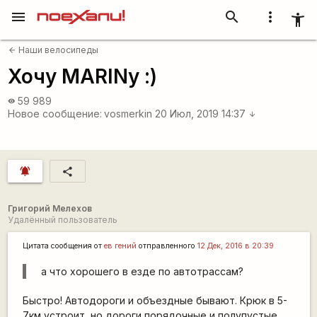
menu
search
more_vert
accessibility_new
Наши велосипеды
arrow_back
Хочу MARINу :)
59 989
visibility
Новое сообщение:
vosmerkin
20 Июл, 2019 14:37
arrow_downward
notifications_active
share
Григорий Мелехов
Удалённый пользователь
Цитата сообщения от
ев гений
отправленного
12 Дек, 2016 в 20:39
а что хорошего в езде по автотрассам?
Быстро! Автодороги и объездные бывают. Крюк в 5-
7км устроит, но дороги порядочные и полупустые.