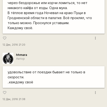
через бездорожье или корчи ломиться, то нет
никакого кайфа от езды. Одна мука.
В тёплое время года Ночевал на краю Пущи в
Гродненской области в палатке. Всё проклял, что
только можно. Проснулся уставшим.
Каждому своё.
more_vert
favorite_border
12 Дек, 2016 21:20
hhmara
Автор
удовольствие от поездки бывает не только в
скорости.
..каждому своё
more_vert
favorite_border
12 Дек, 2016 21:38