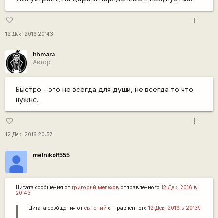
more_vert
favorite_border
12 Дек, 2016 20:43
hhmara
Автор
Быстро - это не всегда для души, не всегда то что
нужно..
more_vert
favorite_border
12 Дек, 2016 20:57
melnikoff555
Цитата сообщения от
григорий мелехов
отправленного
12 Дек, 2016 в
20:43
Цитата сообщения от
ев гений
отправленного
12 Дек, 2016 в 20:39