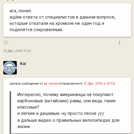
ага, понял.
ждём ответа от специалистов в данном вопросе,
которые откатали на хромоле не один год и
поделятся сокровенным..
more_vert
favorite_border
13 Дек, 2016 11:42
Kai
Цитата сообщения от
ев гений
отправленного
12 Дек, 2016 в 19:58
Интересно, почему американцы не покупают
карбоновые (китайские) рамы, они ведь такие
классные?
и легкие и дешевые. ну просто песня
(Y)
а дальше видео о правильных велосипедах для
жизни