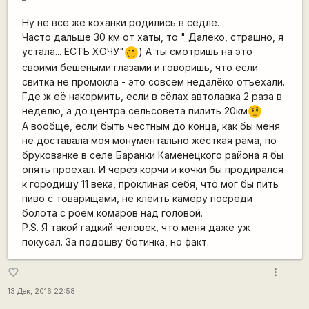
Ну не все же коханки родились в седле.
Часто дальше 30 км от хаты, то " Далеко, страшно, я
устала... ЕСТЬ ХОЧУ"
) А ты смотришь на это
;)
своими бешеными глазами и говоришь, что если
свитка не промокла - это совсем недалёко отъехали.
Где ж её накормить, если в сёлах автолавка 2 раза в
неделю, а до центра сельсовета пилить 20км
???
А вообще, если быть честным до конца, как бы меня
не доставала моя монументально жёсткая рама, по
брукованке в селе Баранки Каменецкого района я бы
опять проехал. И через корчи и кочки бы продирался
к городищу 11 века, проклиная себя, что мог бы пить
пиво с товарищами, не клеить камеру посреди
болота с роем комаров над головой.
P.S. Я такой гадкий человек, что меня даже уж
покусал. За подошву ботинка, но факт.
more_vert
favorite_border
13 Дек, 2016 22:58