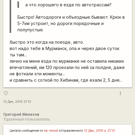
а что хорошего в езде по автотрассам?
Быстро! Автодороги и объездные бывают. Крюк в
5-7км устроит, но дороги порядочные и
полупустые.
быстро это когда на поезде, авто.
вот надо тебе в Мурманск, опа и через двое суток
ты там...
лично на меня езда по мурманке не оставила никаких
впечатлений, км 120 проехали по ней за полдня, даже
не фоткали эти моменты...
и сравнить с соткой по Хибинам, где ехали 2, 5 дня...
more_vert
favorite_border
12 Дек, 2016 21:13
Григорий Мелехов
Удалённый пользователь
Цитата сообщения от
ев гений
отправленного
12 Дек, 2016 в 21:13