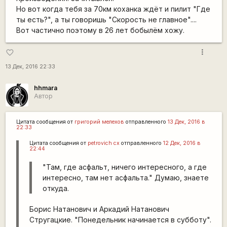
Но вот когда тебя за 70км коханка ждёт и пилит "Где
ты есть?", а ты говоришь "Скорость не главное"....
Вот частично поэтому в 26 лет бобылём хожу.
more_vert
favorite_border
13 Дек, 2016 22:33
hhmara
Автор
Цитата сообщения от
григорий мелехов
отправленного
13 Дек, 2016 в
22:33
Цитата сообщения от
petrovich cx
отправленного
12 Дек, 2016 в
22:44
"Там, где асфальт, ничего интересного, а где
интересно, там нет асфальта." Думаю, знаете
откуда.
Борис Натанович и Аркадий Натанович
Стругацкие. "Понедельник начинается в субботу".