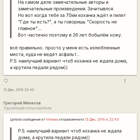
На самом деле замечательные авторы и
замечательные произведения. Зачитывлся.
Но вот когда тебя за 70км коханка ждёт и пилит
"Где ты есть?", а ты говоришь "Скорость не
главное"....
Вот частично поэтому в 26 лет бобылём хожу.
всё правильно.. просто у меня есть излюбленные
места, куда не ведёт асфальт...
P.S. наилучший вариант чтоб коханка не ждала дома,
а крутила педали рядом))
more_vert
favorite_border
13 Дек, 2016 22:43
Григорий Мелехов
Удалённый пользователь
Цитата сообщения от
hhmara
отправленного
13 Дек, 2016 в 22:43
P.S. наилучший вариант чтоб коханка не ждала
дома, а крутила педали рядом))