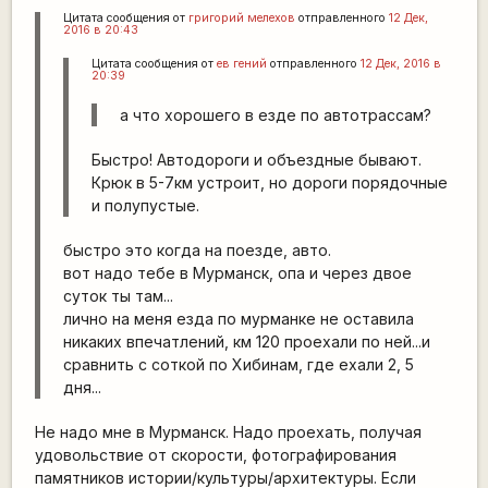
Цитата сообщения от
григорий мелехов
отправленного
12 Дек,
2016 в 20:43
Цитата сообщения от
ев гений
отправленного
12 Дек, 2016 в
20:39
а что хорошего в езде по автотрассам?
Быстро! Автодороги и объездные бывают.
Крюк в 5-7км устроит, но дороги порядочные
и полупустые.
быстро это когда на поезде, авто.
вот надо тебе в Мурманск, опа и через двое
суток ты там...
лично на меня езда по мурманке не оставила
никаких впечатлений, км 120 проехали по ней...и
сравнить с соткой по Хибинам, где ехали 2, 5
дня...
Не надо мне в Мурманск. Надо проехать, получая
удовольствие от скорости, фотографирования
памятников истории/культуры/архитектуры. Если