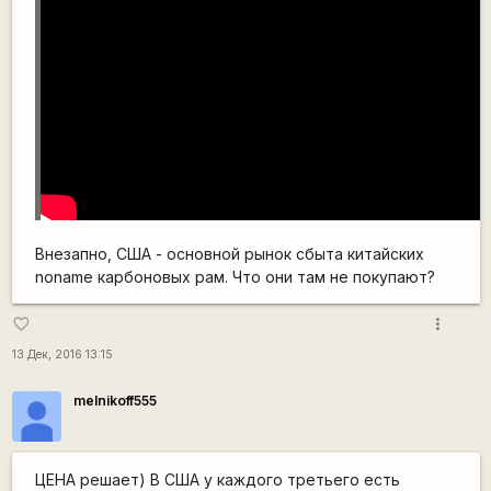
Внезапно, США - основной рынок сбыта китайских
noname карбоновых рам. Что они там не покупают?
more_vert
favorite_border
13 Дек, 2016 13:15
melnikoff555
ЦЕНА решает) В США у каждого третьего есть