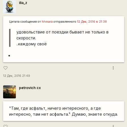
ilia_z
Цитата сообщения от
hhmara
отправленного
12 Дек, 2016 в 21:38
удовольствие от поездки бывает не только в
скорости.
..каждому своё
more_vert
favorite_border
12 Дек, 2016 21:49
petrovich cx
"Там, где асфальт, ничего интересного, а где
интересно, там нет асфальта." Думаю, знаете откуда.
more_vert
favorite_border