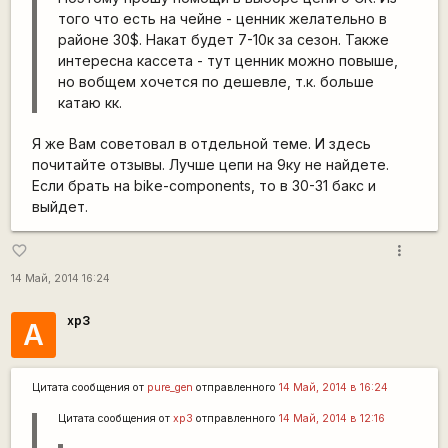
того что есть на чейне - ценник желательно в
районе 30$. Накат будет 7-10к за сезон. Также
интересна кассета - тут ценник можно повыше,
но вобщем хочется по дешевле, т.к. больше
катаю кк.
Я же Вам советовал в отдельной теме. И здесь
почитайте отзывы. Лучше цепи на 9ку не найдете.
Если брать на bike-components, то в 30-31 бакс и
выйдет.
more_vert
favorite_border
14 Май, 2014 16:24
xp3
А
Цитата сообщения от
pure_gen
отправленного
14 Май, 2014 в 16:24
Цитата сообщения от
xp3
отправленного
14 Май, 2014 в 12:16