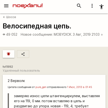
menu
search
more_vert
accessibility_new
Шоссе
arrow_back
Велосипедная цепь.
49 052
Новое сообщение:
MOBYDICK.
3 Авг, 2019 21:03
visibility
arrow_downward
notifications_active
share
tvl1992
Удалённый пользователь
2 Верволк
Цитата сообщения от
pure_gen
отправленного
1 Июл, 2013 в 01:45
замеряю износ цепи штангенциркулем, выставляя
его на 119, 0 мм. потом вставляю в цепь и
раздвигаю до упора. новая - 119, 4; требует