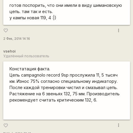
готов поспорить, что они имели в виду шимановскую
цепь. там так и есть.
у кампы новая 119, 4 :|)
more_vert
favorite_border
2 Фев, 2014 14:16
vsehoi
Удалённый пользователь
Констатация факта.
Цепь campagnolo record 9sp прослужила 11, 5 тысяч
км. Износ 75% согласно специальному индикатору.
После каждой тренировки чистил и смазывал цепь.
Растяжение на 6 звеньях 132, 75 мм. Производитель
рекомендует считать критическим 132, 6.
more_vert
favorite_border