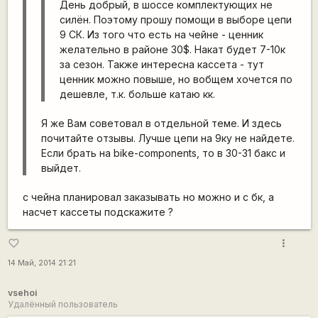
День добрый, в шоссе комплектующих не
силён. Поэтому прошу помощи в выборе цепи
9 СК. Из того что есть на чейне - ценник
желательно в районе 30$. Накат будет 7-10к
за сезон. Также интересна кассета - тут
ценник можно повыше, но вобщем хочется по
дешевле, т.к. больше катаю кк.
Я же Вам советовал в отдельной теме. И здесь
почитайте отзывы. Лучше цепи на 9ку не найдете.
Если брать на bike-components, то в 30-31 бакс и
выйдет.
с чейна планировал заказывать но можно и с бк, а
насчет кассеты подскажите ?
more_vert
favorite_border
14 Май, 2014 21:21
vsehoi
Удалённый пользователь