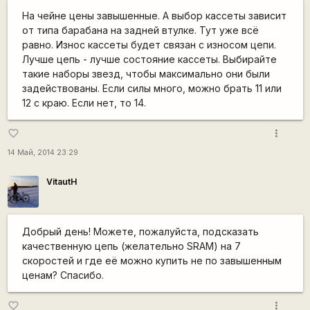
На чейне цены завышенные. А выбор кассеты зависит
от типа барабана на задней втулке. Тут уже всё
равно. Износ кассеты будет связан с износом цепи.
Лучше цепь - лучше состояние кассеты. Выбирайте
такие наборы звезд, чтобы максимально они были
задействованы. Если силы много, можно брать 11 или
12 с краю. Если нет, то 14.
more_vert
favorite_border
14 Май, 2014 23:29
VitautH
Добрый день! Можете, пожалуйста, подсказать
качественную цепь (желательно SRAM) на 7
скоростей и где её можно купить не по завышенным
ценам? Спасибо.
more_vert
favorite_border