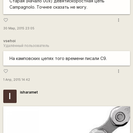
Старая (начало 00х) девятискоростная цепь
Campagnolo. Точнее сказать не могу.
more_vert
favorite_border
30 Мар, 2015 23:05
vsehoi
Удалённый пользователь
На камповских цепях того времени писали C9.
more_vert
favorite_border
1 Апр, 2015 14:42
isharamet
I