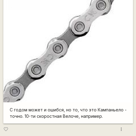
С годом может и ошибся, но то, что это Кампаньело -
точно. 10-ти скоростная Велоче, например.
more_vert
favorite_border