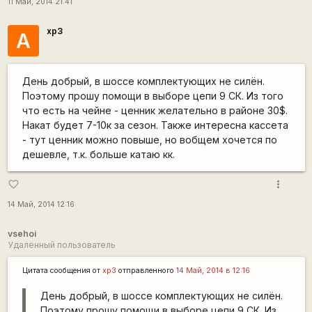
11 Май, 2014 21:41
xp3
А
День добрый, в шоссе комплектующих не силён.
Поэтому прошу помощи в выборе цепи 9 СК. Из того
что есть на чейне - ценник желательно в районе 30$.
Накат будет 7-10к за сезон. Также интересна кассета
- тут ценник можно повыше, но вобщем хочется по
дешевле, т.к. больше катаю кк.
more_vert
favorite_border
14 Май, 2014 12:16
vsehoi
Удалённый пользователь
Цитата сообщения от
xp3
отправленного
14 Май, 2014 в 12:16
День добрый, в шоссе комплектующих не силён.
Поэтому прошу помощи в выборе цепи 9 СК. Из