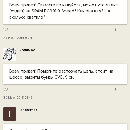
Всем привет! Скажите пожалуйста, может кто ездит
(ездил) на SRAM PC991 9 Speed? Как она вам? На
сколько хватило?
more_vert
favorite_border
29 Июл, 2014 01:14
колямба
Всем привет! Помогите распознать цепь, стоит на
шоссе, выбиты буквы CVE, 9 ск.
more_vert
favorite_border
30 Мар, 2015 21:49
isharamet
I