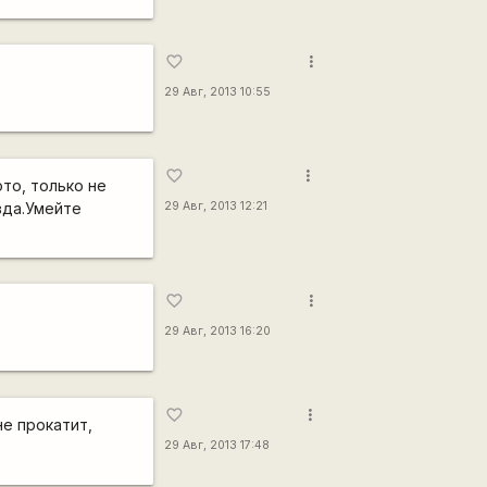
more_vert
favorite_border
.
29 Авг, 2013 10:55
more_vert
favorite_border
ото, только не
вда.Умейте
29 Авг, 2013 12:21
more_vert
favorite_border
29 Авг, 2013 16:20
more_vert
favorite_border
не прокатит,
29 Авг, 2013 17:48