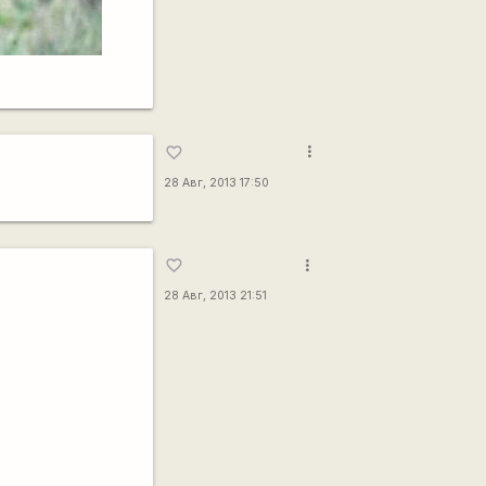
more_vert
favorite_border
28 Авг, 2013 17:50
more_vert
favorite_border
28 Авг, 2013 21:51