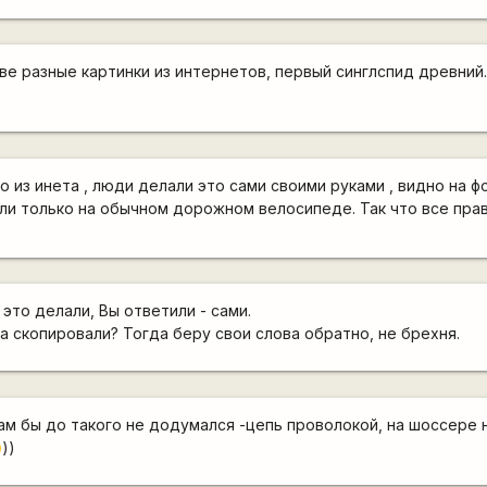
ве разные картинки из интернетов, первый синглспид древний
о из инета , люди делали это сами своими руками , видно на ф
если только на обычном дорожном велосипеде. Так что все пра
 это делали, Вы ответили - сами.
а скопировали? Тогда беру свои слова обратно, не брехня.
сам бы до такого не додумался -цепь проволокой, на шоссере 
))