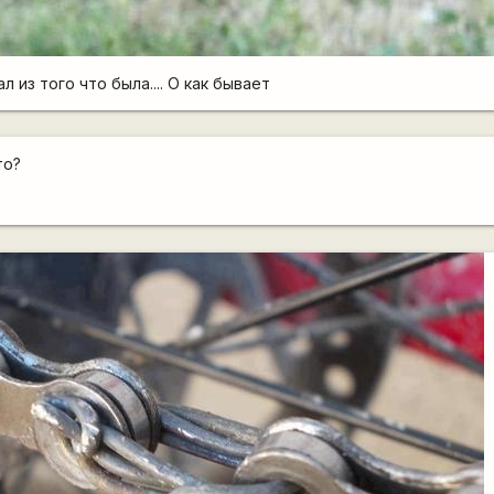
 из того что была.... О как бывает
то?