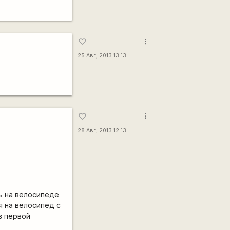
more_vert
favorite_border
25 Авг, 2013 13:13
more_vert
favorite_border
28 Авг, 2013 12:13
.
ь на велосипеде
я на велосипед с
в первой