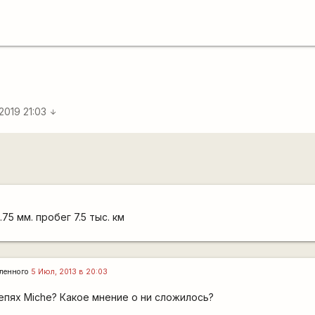
 2019 21:03
arrow_downward
75 мм. пробег 7.5 тыс. км
ленного
5 Июл, 2013 в 20:03
епях Miche? Какое мнение о ни сложилось?