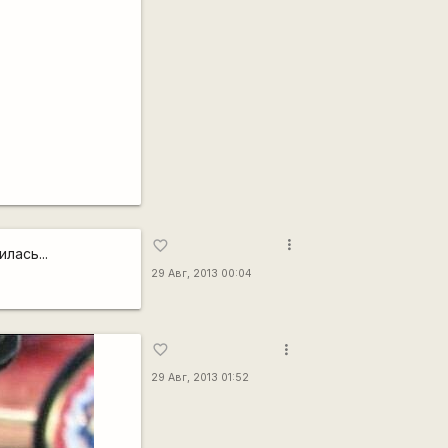
more_vert
favorite_border
лась...
29 Авг, 2013 00:04
more_vert
favorite_border
29 Авг, 2013 01:52