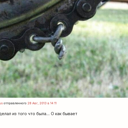
us
отправленного
28 Авг, 2013 в 14:11
елал из того что была.... О как бывает