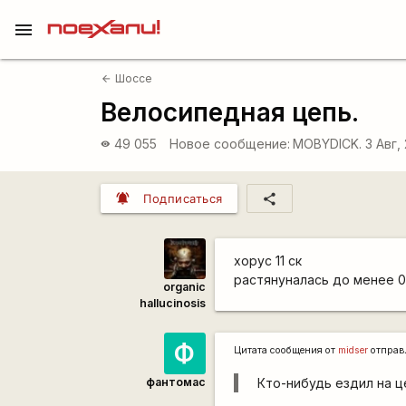
menu
Шоссе
arrow_back
Велосипедная цепь.
49 055
Новое сообщение:
MOBYDICK.
3 Авг,
visibility
notifications_active
share
Подписаться
хорус 11 ск
растянуналась до менее 0.
organic
hallucinosis
Ф
Цитата сообщения от
midser
отправ
фантомас
Кто-нибудь ездил на ц