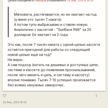
Цитата сообщения от
velobaza
отправленного
29 Янв, 2014 в 16:55
...
Мягковата, растягивается, но ее хватает на год
(у меня это тысяч 7 наката).
А потом тупо выбрасываю и ставлю новую.
Аналогично с кассетой - "SunRace R96" за 20
долларов. Ее хватает на 2 года.
Это как, после 7 тысяч наката с одной цепью кассета
остаётся пригодной для работы со следующей
новой цепью ещё на год?
Не верю...
А сам подход (катать на дешевых и доступных цепи,
системе и кассете до появления проскальзываний,
после чего менять и цепь, и систему и кассету)
вполне понимаю. Тысяч 7-10 успешно проезжается
без всяких ненужных заморочек...
more_vert
favorite_border
29 Янв, 2014 18:52