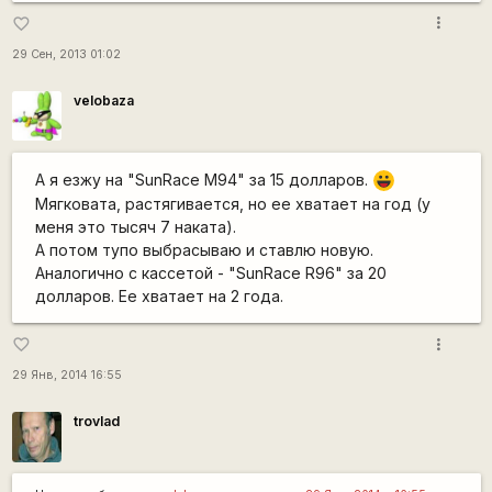
more_vert
favorite_border
29 Сен, 2013 01:02
velobaza
А я езжу на "SunRace М94" за 15 долларов.
|-))
Мягковата, растягивается, но ее хватает на год (у
меня это тысяч 7 наката).
А потом тупо выбрасываю и ставлю новую.
Аналогично с кассетой - "SunRace R96" за 20
долларов. Ее хватает на 2 года.
more_vert
favorite_border
29 Янв, 2014 16:55
trovlad