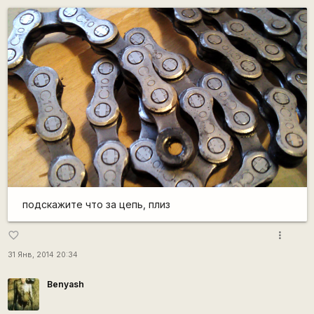
подскажите что за цепь, плиз
more_vert
favorite_border
31 Янв, 2014 20:34
Benyash