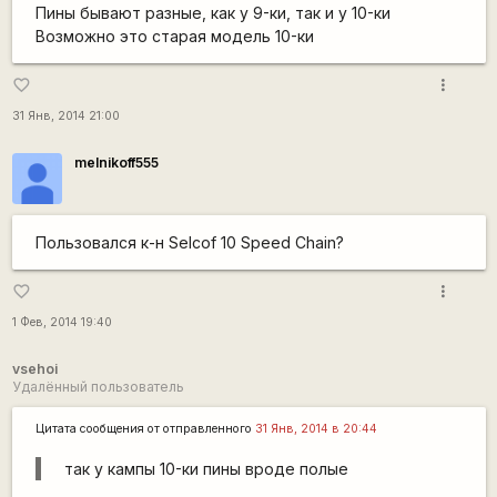
Пины бывают разные, как у 9-ки, так и у 10-ки
Возможно это старая модель 10-ки
more_vert
favorite_border
31 Янв, 2014 21:00
melnikoff555
Пользовался к-н Selcof 10 Speed Chain?
more_vert
favorite_border
1 Фев, 2014 19:40
vsehoi
Удалённый пользователь
Цитата сообщения от
отправленного
31 Янв, 2014 в 20:44
так у кампы 10-ки пины вроде полые