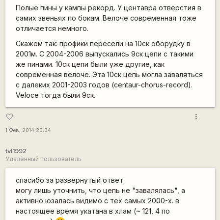
Полые пины у кампы рекорд. У центавра отверстия в
самих звеньях по бокам. Велоче современная тоже
отличается немного.
Скажем так: профики пересели на 10ск оборудку в
2001м. С 2004-2006 выпускались 9ск цепи с такими
же пинами. 10ск цепи были уже другие, как
современная велоче. Эта 10ск цепь могла заваляться
с далеких 2001-2003 годов (centaur-chorus-record).
Veloce тогда были 9ск.
more_vert
favorite_border
1 Фев, 2014 20:04
tvl1992
Удалённый пользователь
спасибо за развернутый ответ.
могу лишь уточнить, что цепь не "завалялась", а
активно юзалась видимо с тех самых 2000-х. в
настоящее время укатана в хлам (~ 121, 4 по