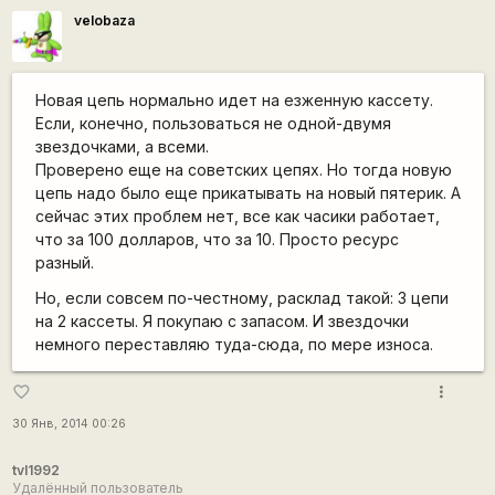
velobaza
Новая цепь нормально идет на езженную кассету.
Если, конечно, пользоваться не одной-двумя
звездочками, а всеми.
Проверено еще на советских цепях. Но тогда новую
цепь надо было еще прикатывать на новый пятерик. А
сейчас этих проблем нет, все как часики работает,
что за 100 долларов, что за 10. Просто ресурс
разный.
Но, если совсем по-честному, расклад такой: 3 цепи
на 2 кассеты. Я покупаю с запасом. И звездочки
немного переставляю туда-сюда, по мере износа.
more_vert
favorite_border
30 Янв, 2014 00:26
tvl1992
Удалённый пользователь