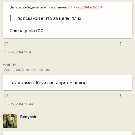
Цитата сообщения от
отправленного
31 Янв, 2014 в 20:34
подскажите что за цепь, плиз
Campagnolo C10
more_vert
favorite_border
31 Янв, 2014 20:40
tvl1992
Удалённый пользователь
так у кампы 10-ки пины вроде полые
more_vert
favorite_border
31 Янв, 2014 20:44
Benyash