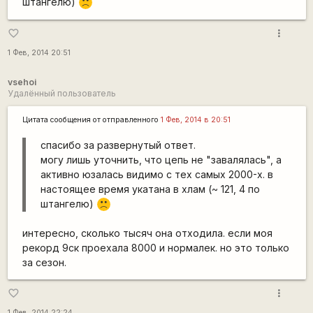
штангелю)
:(
more_vert
favorite_border
1 Фев, 2014 20:51
vsehoi
Удалённый пользователь
Цитата сообщения от
отправленного
1 Фев, 2014 в 20:51
спасибо за развернутый ответ.
могу лишь уточнить, что цепь не "завалялась", а
активно юзалась видимо с тех самых 2000-х. в
настоящее время укатана в хлам (~ 121, 4 по
штангелю)
:(
интересно, сколько тысяч она отходила. если моя
рекорд 9ск проехала 8000 и нормалек. но это только
за сезон.
more_vert
favorite_border
1 Фев, 2014 22:24