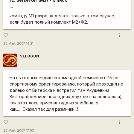
12. Berserker (M2) - Минск
...
команду М1 разрешу делать только в том случае,
если будет полный комплект М2+Ж2.
more_vert
favorite_border
28 Май, 2007 16:21
VELOGON
На выходных ездил на командный чемпионат РБ по
спортивному ориентированию, который проходил не
далеко от Витебска и встретил там Акушевича
Виктора(чемпион последних двух лет на велоралли),
так этот лось приехал туда из жлобина, о
как.......Сказал так для разминки...!
more_vert
favorite_border
28 Май, 2007 17:03