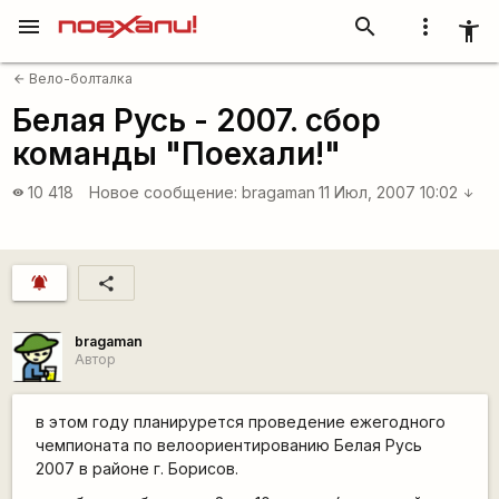
menu
search
more_vert
accessibility_new
Вело-болталка
arrow_back
Белая Русь - 2007. сбор
команды "Поехали!"
10 418
Новое сообщение:
bragaman
11 Июл, 2007 10:02
visibility
arrow_downward
notifications_active
share
bragaman
Автор
в этом году планирурется проведение ежегодного
чемпионата по велоориентированию Белая Русь
2007 в районе г. Борисов.