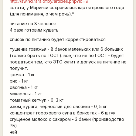
http://swind.rara.of.by/articles.php?id=9
кстати, у Маринки сохранились карты прошлого года
(для понимания, о чем речь).*
питание на 8 человек
4 раза готовим кушать
список по питанию будет корректироваться.
тушенка говяжья - 8 банок маленьких или 6 больших
(только брать по ГОСТ). все, что не по ГОСТ - будет
поедаться тем, кто ЭТО купит и допуск на питание не
получит.
гречка - 1 кг
рис - 1 кг
овсянка - 1 кг
макароны - 1 кг
томатный кетчуп - 0, 3 кг
изюм, курага, чернослив для овсянки - 0, 5 кг
концентрат горохового супа в брикетах - 6 штук
сгущеное молоко с сахаром - 3 банки (производство
РБ)
чай