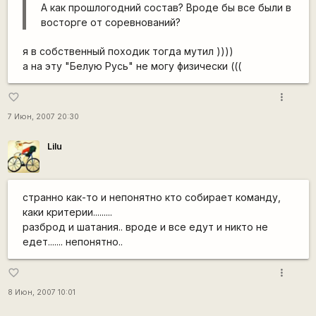
А как прошлогодний состав? Вроде бы все были в
восторге от соревнований?
я в собственный походик тогда мутил ))))
а на эту "Белую Русь" не могу физически (((
more_vert
favorite_border
7 Июн, 2007 20:30
Lilu
странно как-то и непонятно кто собирает команду,
каки критерии.........
разброд и шатания.. вроде и все едут и никто не
едет....... непонятно..
more_vert
favorite_border
8 Июн, 2007 10:01