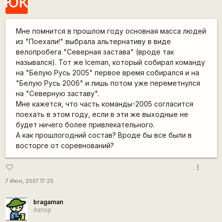
ЮК
Мне помнится в прошлом году основная масса людей
из "Поехали!" выбрала альтернативу в виде
велопробега "Северная застава" (вроде так
назывался). Тот же Iceman, который собирал команду
на "Белую Русь 2005" первое время собирался и на
"Белую Русь 2006" и лишь потом уже переметнулся
на "Северную заставу".
Мне кажется, что часть команды-2005 согласится
поехать в этом году, если в эти же выходные не
будет ничего более привлекательного.
А как прошлогодний состав? Вроде бы все были в
восторге от соревнований?
more_vert
favorite_border
7 Июн, 2007 17:25
bragaman
Автор