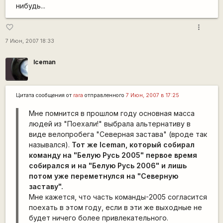
нибудь...
more_vert
favorite_border
7 Июн, 2007 18:33
Iceman
Цитата сообщения от
rara
отправленного
7 Июн, 2007 в 17:25
Мне помнится в прошлом году основная масса
людей из "Поехали!" выбрала альтернативу в
виде велопробега "Северная застава" (вроде так
назывался).
Тот же Iceman, который собирал
команду на "Белую Русь 2005" первое время
собирался и на "Белую Русь 2006" и лишь
потом уже переметнулся на "Северную
заставу".
Мне кажется, что часть команды-2005 согласится
поехать в этом году, если в эти же выходные не
будет ничего более привлекательного.