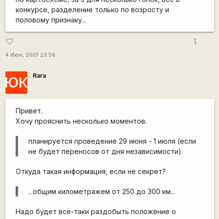
конкурсе, разделение только по возросту и
половому признаку...
more_vert
favorite_border
4 Июн, 2007 23:56
Rara
ЮК
Привет.
Хочу прояснить несколько моментов.
планируется проведение 29 июня - 1 июля (если
не будет переносов от дня независимости).
Откуда такая информация, если не секрет?
...общим километражем от 250 до 300 км...
Надо будет всё-таки раздобыть положение о