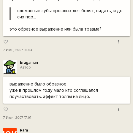
сломанные зубы прошлых лет болят, видать, и до
сих пор...
это образное выражение или была травма?
more_vert
favorite_border
7 Июн, 2007 16:54
bragaman
Автор
выражение было образное
уже в прошлом году мало кто соглашался
поучаствовать. эффект толпы на лицо.
more_vert
favorite_border
7 Июн, 2007 17:01
Rara