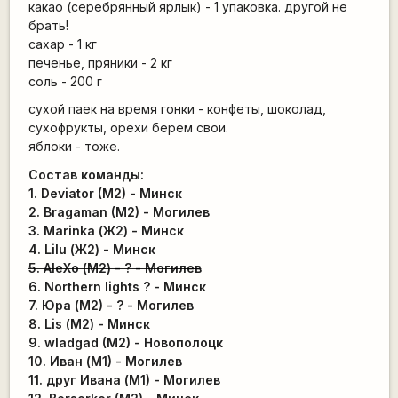
какао (серебрянный ярлык) - 1 упаковка. другой не
брать!
сахар - 1 кг
печенье, пряники - 2 кг
соль - 200 г
сухой паек на время гонки - конфеты, шоколад,
сухофрукты, орехи берем свои.
яблоки - тоже.
Состав команды:
1. Deviator (M2) - Минск
2. Bragaman (M2) - Могилев
3. Marinka (Ж2) - Минск
4. Lilu (Ж2) - Минск
5. AleXo (М2) - ? - Могилев
6. Northern lights ? - Минск
7. Юра (М2) - ? - Могилев
8. Lis (М2) - Минск
9. wladgad (M2) - Новополоцк
10. Иван (М1) - Могилев
11. друг Ивана (М1) - Могилев