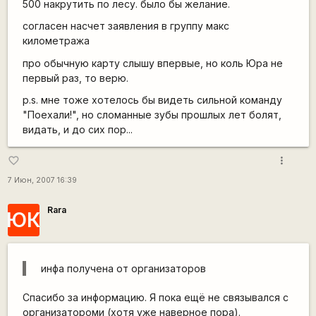
500 накрутить по лесу. было бы желание.
согласен насчет заявления в группу макс
километража
про обычную карту слышу впервые, но коль Юра не
первый раз, то верю.
p.s. мне тоже хотелось бы видеть сильной команду
"Поехали!", но сломанные зубы прошлых лет болят,
видать, и до сих пор...
more_vert
favorite_border
7 Июн, 2007 16:39
Rara
ЮК
инфа получена от организаторов
Спасибо за информацию. Я пока ещё не связывался с
организатороми (хотя уже наверное пора).