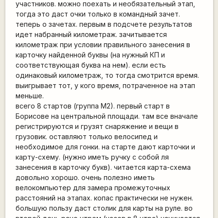
участников. можно поехать и необязательный этап,
тогда это даст очки только в командный зачет.
теперь о зачетах. первым в подсчете результатов
идет набранный километраж. зачитывается
километраж при условии правильного занесения в
карточку найденной буквы (на нужный КП и
соответствующая буква на нем). если есть
одинаковый километраж, то тогда смотрится время.
выигрывает тот, у кого время, потраченное на этап
меньше.
всего 8 стартов (группа М2). первый старт в
Борисове на центральной площади. там все вначале
регистрируются и грузят снаряжение и вещи в
грузовик. оставляют только велосипед и
необходимое для гонки. на старте дают карточки и
карту-схему. (нужно иметь ручку с собой ля
занесения в карточку букв). читается карта-схема
довольно хорошо. очень полезно иметь
велокомпьютер для замера промежуточных
расстояний на этапах. копас практически не нужен.
большую пользу даст столик для карты на руле. во