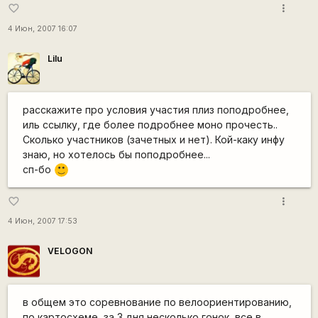
more_vert
favorite_border
4 Июн, 2007 16:07
Lilu
расскажите про условия участия плиз поподробнее,
иль ссылку, где более подробнее моно прочесть..
Сколько участников (зачетных и нет). Кой-каку инфу
знаю, но хотелось бы поподробнее...
сп-бо
:)
more_vert
favorite_border
4 Июн, 2007 17:53
VELOGON
в общем это соревнование по велоориентированию,
по картосхеме, за 3 дня несколько гонок, все в