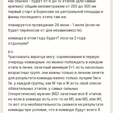
как обычно - будет от 8 до 10 этапов (для самый
крепких) общим километражем от 250 до 300 км.
первый старт в Борисове на центральной площади и
финиш последнего этапа там же.
планируется проведение 29 июня - 1 июля (если не
будет переносов от дня независимости).
команда в этом году будет? лоси за 2 года
отдохнули?
p.s.
*рассказать вкратце могу. соревнования в первую
очередь командные. но можно побеждать в каждом
этапе в личке. зачетный минимум 5+1. есть несколько
возрастных групп. они важны только в личном зачете.
для результата команды важно только лучшие 5м и
1ж. у каждой группы, как М так и Ж есть свой список
обязательных этапов. у самых сильных
(теоретически) мужчин (М2) зачетные все 8 этапов.
но если в команде есть кто-то из М1, или М3, или Ж1,
то вот эта необязательность скажеся на результате
команды при условии, что в команде будут всего 6