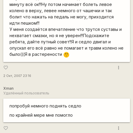
минуту всё ок!!!Ну потом начинает болеть левое
колено в верху, левее немного от чашечки и так
болит что нажать на педаль не могу, приходится
идти пешком!!!
У меня создаётся впечатление что трутся суставы и
нехватает смазки, но я не уверен!!!Подскажите
ребята, дайте путный совет!!Я и седло двигал и
опускал его всё равно не помагает и травм колено не
было(((Я в растерености
:-[
more_vert
favorite_border
2 Окт, 2007 23:16
Xman
Удалённый пользователь
попробуй немного поднять седло
по крайней мере мне помогло
more_vert
favorite_border