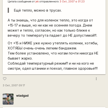
Цитата сообщения от
jek
отправленного
3 Окт, 2007 в 01:23
Ещё тепло, можно в трусах.
А ты знаешь, что для коленок тепло, это когда от
+15-17 и выше, но ни как не осенняя погода. Днем
может и тепло, согласен, но как только ближе к
вечеру то температута падает до НЕ допустимой!!!.
От +15 и НИЖЕ уже нужно утеплять коленки, хотябы,
ХОТЯБЫ очень-очень легким бандажем.
Тем более установлено, что ногам почти никогда НЕ
бывает жарко.
Соблюдай температурный режим!!! и ни на кого не
смотри, одел штаники и поехал, главное здоровье!!!!
more_vert
favorite_border
3 Окт, 2007 09:17
wladgad