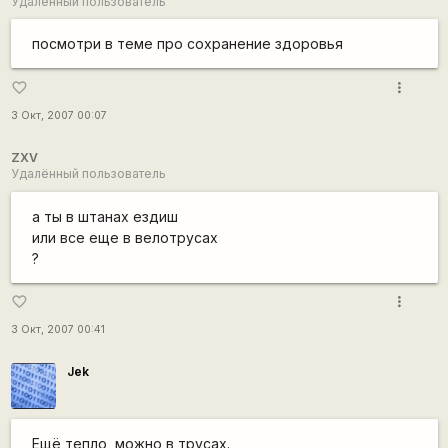
Удалённый пользователь
посмотри в теме про сохранение здоровья
more_vert
favorite_border
3 Окт, 2007 00:07
ZXV
Удалённый пользователь
а ты в штанах ездиш
или все еще в велотрусах
?
more_vert
favorite_border
3 Окт, 2007 00:41
Jek
Ещё тепло, можно в трусах.