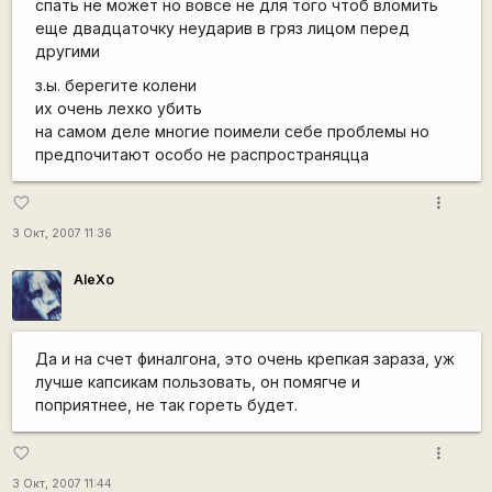
спать не может но вовсе не для того чтоб вломить
еще двадцаточку неударив в гряз лицом перед
другими
з.ы. берегите колени
их очень лехко убить
на самом деле многие поимели себе проблемы но
предпочитают особо не распространяцца
more_vert
favorite_border
3 Окт, 2007 11:36
AleXo
Да и на счет финалгона, это очень крепкая зараза, уж
лучше капсикам пользовать, он помягче и
поприятнее, не так гореть будет.
more_vert
favorite_border
3 Окт, 2007 11:44