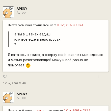
APENY
Автор
Цитата сообщения от
отправленного
3 Окт, 2007 в 00:41
а ты в штанах ездиш
или все еще в велотрусах
?
Я катаюсь в трико, а сверху ещё наколенники одеваю
и мазью разогревающей мажу и всё равно не
помогает
:-[
more_vert
favorite_border
3 Окт, 2007 17:48
APENY
Автор
Цитата сообщения от
wlad
отправленного
3 Окт, 2007 в 09:49