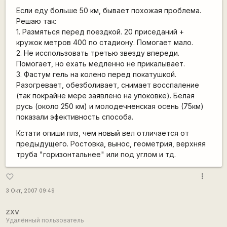
Если еду больше 50 км, бывает похожая проблема.
Решаю так:
1. Размяться перед поездкой. 20 приседаний +
кружок метров 400 по стадиону. Помогает мало.
2. Не исспользовать третью звезду впереди.
Помогает, но ехать медленно не прикалывает.
3. Фастум гель на колено перед покатушкой.
Разогревает, обезболивает, снимает восспаление
(так покрайне мере заявлено на упоковке). Белая
русь (около 250 км) и молодечненская осень (75км)
показали эфективность способа.
Кстати опиши плз, чем новый вел отличается от
предыдущего. Ростовка, вынос, геометрия, верхняя
труба "горизонтальнее" или под углом и тд.
more_vert
favorite_border
3 Окт, 2007 09:49
ZXV
Удалённый пользователь