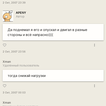
2 Окт, 2007 23:39
APENY
Автор
Да поднемал я его и опускал и двигал в разные
стороны и всё напрасно((((
more_vert
favorite_border
2 Окт, 2007 23:56
Xman
Удалённый пользователь
тогда снижай нагрузки
more_vert
favorite_border
3 Окт, 2007 00:03
Xman