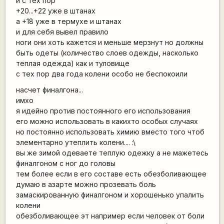
и с тех пор
+20...+22 уже в штанах
а +18 уже в термухе и штанах
и для себя вывел правило
ноги они хоть кажется и меньше мерзнут но должны
быть одеты (количество слоев одежды, насколько
теплая одежда) как и туловище
с тех пор два года колени особо не беспокоили
насчет финалгона...
имхо
я идейно против постоянного его использования
его можно использовать в какихто особых случаях
но постоянно использовать химию вместо того чтоб
элементарно утеплить колени.... :\
вы же зимой одеваете теплую одежку а не мажетесь
финалгоном с ног до головы
тем более если в его составе есть обезболивающее
думаю в азарте можно прозевать боль
замаскированную финалгоном и хорошенько упалить
колени
обезболивающее эт например если человек от боли