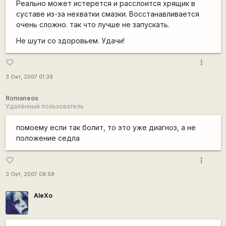
Реально может истерется и расслоится хрящик в
суставе из-за нехватки смазки. Восстанавливается
очень сложно. так что лучше не запускать.
Не шути со здоровьем. Удачи!
more_vert
favorite_border
3 Окт, 2007 01:39
Romaneos
Удалённый пользователь
помоему если так болит, то это уже диагноз, а не
положение седла
more_vert
favorite_border
3 Окт, 2007 08:58
AleXo