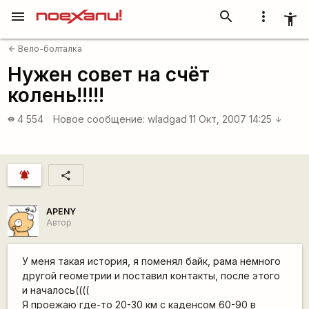
menu
search
more_vert
accessibility_new
Вело-болталка
arrow_back
Нужен совет на счёт
колень!!!!!
4 554
Новое сообщение:
wladgad
11 Окт, 2007 14:25
visibility
arrow_downward
notifications_active
share
APENY
Автор
У меня такая история, я поменял байк, рама немного
другой геометрии и поставил контакты, после этого
и началось((((
Я проежаю где-то 20-30 км с каденсом 60-90 в