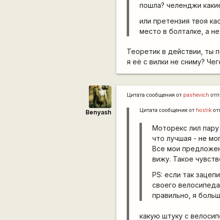
пошла? челенджи какие-
или претензия твоя к
место в болталке, а не
Теоретик в действии, ты п
я её с вилки не сниму? Ч
Цитата сообщения от
pashevich
отп
Цитата сообщения от
hostik
от
Benyash
Моторекс лил пару 
что лучшая - не мог
Все мои предложен
вижу. Такое чувст
PS: если так зацеп
своего велосипеда 
правильно, я больш
какую штуку с велосип