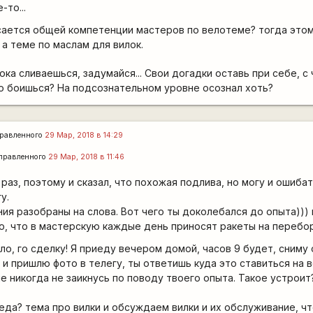
то...
асается общей компетенции мастеров по велотеме? тогда это
 а теме по маслам для вилок.
ока сливаешься, задумайся... Свои догадки оставь при себе, с 
его боишься? На подсознательном уровне осознал хоть?
равленного
29 Мар, 2018 в 14:29
правленного
29 Мар, 2018 в 11:46
раз, поэтому и сказал, что похожая подлива, но могу и ошибат
у.
ия разобраны на слова. Вот чего ты доколебался до опыта))) 
во, что в мастерскую каждые день приносят ракеты на перебор
ило, го сделку! Я приеду вечером домой, часов 9 будет, сниму
и пришлю фото в телегу, ты ответишь куда это ставиться на в
е никогда не заикнусь по поводу твоего опыта. Такое устрои
еда? тема про вилки и обсуждаем вилки и их обслуживание, чт