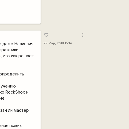
more_vert
favorite_border
, с даже Наливаич
29 Мар, 2018 15:14
аражники,
, кто как решает
 определить
изучению
ько RockShox и
 не
зан ли мастер
знаеткаких