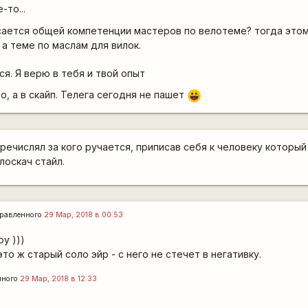
то...
асается общей компетенции мастеров по велотеме? тогда это
 а теме по маслам для вилок.
ся. Я верю в тебя и твой опыт
то, а в скайп. Телега сегодня не пашет
|-))
речислял за кого ручается, приписав себя к человеку который
лоскач стайл.
равленного
29 Мар, 2018 в 00:53
ру )))
то ж старый соло эйр - с него не стечет в негативку.
нного
29 Мар, 2018 в 12:33