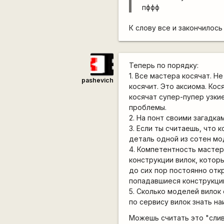
пффф
К слову все и закончилос
Теперь по порядку:
1. Все мастера косячат. Не
pashevich
косячит. Это аксиома. Ко
косячат супер-пупер узки
проблемы.
2. На понт своими загадка
3. Если ты считаешь, что
деталь одной из сотен мо
4. Компетентность мастер
конструкции вилок, котор
до сих пор постоянно отк
попадавшиеся конструкцив
5. Сколько моделей вилок
по сервису вилок знать н
Можешь считать это "слив