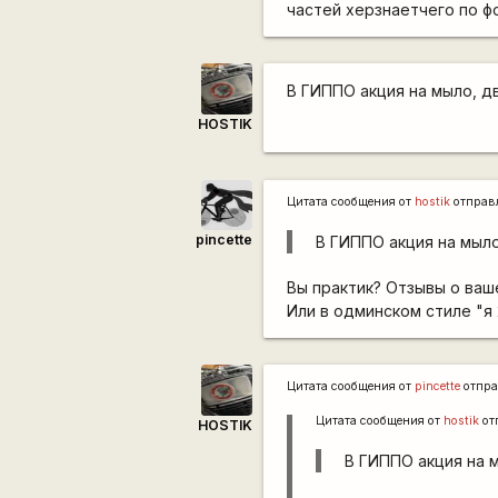
частей херзнаетчего по фо
В ГИППО акция на мыло, дв
HOSTIK
Цитата сообщения от
hostik
отправ
pincette
В ГИППО акция на мыло
Вы практик? Отзывы о ваш
Или в одминском стиле "я 
Цитата сообщения от
pincette
отпра
Цитата сообщения от
hostik
от
HOSTIK
В ГИППО акция на м