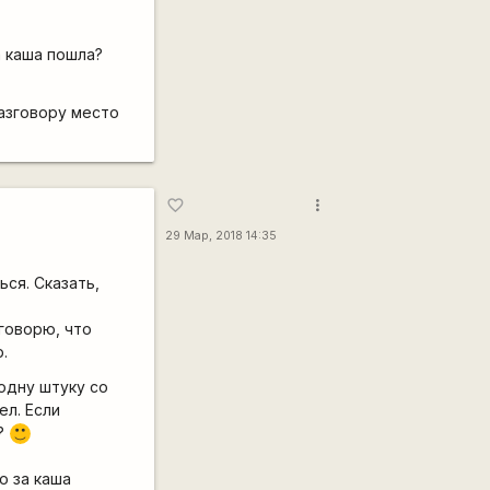
а каша пошла?
азговору место
more_vert
favorite_border
29 Мар, 2018 14:35
ься. Сказать,
говорю, что
.
 одну штуку со
ел. Если
т?
:)
о за каша