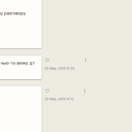
му разговору
more_vert
favorite_border
 чью-то вилку дт
29 Мар, 2018 15:06
more_vert
favorite_border
29 Мар, 2018 15:13