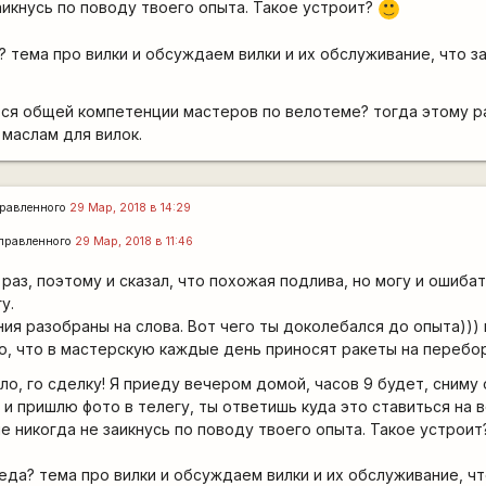
аикнусь по поводу твоего опыта. Такое устроит?
:)
? тема про вилки и обсуждаем вилки и их обслуживание, что з
тся общей компетенции мастеров по велотеме? тогда этому р
 маслам для вилок.
равленного
29 Мар, 2018 в 14:29
правленного
29 Мар, 2018 в 11:46
раз, поэтому и сказал, что похожая подлива, но могу и ошибат
у.
ия разобраны на слова. Вот чего ты доколебался до опыта))) 
во, что в мастерскую каждые день приносят ракеты на перебор
ило, го сделку! Я приеду вечером домой, часов 9 будет, сниму
и пришлю фото в телегу, ты ответишь куда это ставиться на в
е никогда не заикнусь по поводу твоего опыта. Такое устрои
еда? тема про вилки и обсуждаем вилки и их обслуживание, чт