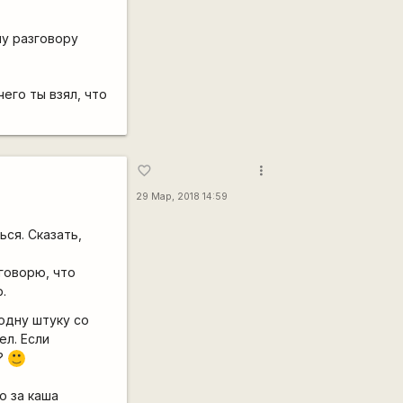
му разговору
чего ты взял, что
more_vert
favorite_border
29 Мар, 2018 14:59
ься. Сказать,
говорю, что
.
 одну штуку со
ел. Если
т?
:)
о за каша