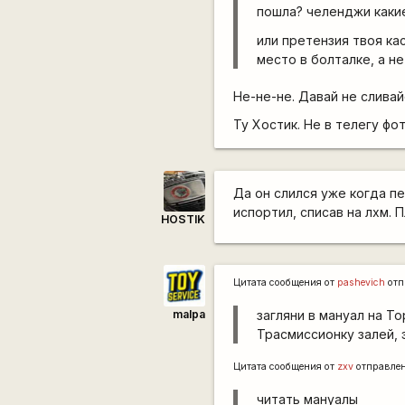
пошла? челенджи какие-
или претензия твоя к
место в болталке, а не
Не-не-не. Давай не сливай
Ту Хостик. Не в телегу фо
Да он слился уже когда пе
испортил, списав на лхм. П
HOSTIK
Цитата сообщения от
pashevich
отп
malpa
загляни в мануал на То
Трасмиссионку залей, э
Цитата сообщения от
zxv
отправле
читать мануалы