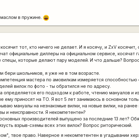
ь маслом в пружине.
|-))
 косячит тот, кто ничего не делает. И я косячу, и ZxV косячит
сячат официальные диллеры на официальном сервисе, косячат г
е спецы, которые делают пару моделей. И что дальше? Вопрос
ми бери школьников, я уже не в том возрасте.
 компетенция мастера по амовилкам измеряется способностью
делей вилок по фото - ты обратился не по адресу.
а определяется его подходом к работе, чтению мануалов и 
ые ему приносят на ТО. Я вот 5 лет занимаюсь в основном тол
рываю мануалы на незнакомые вилки, на новые вилки, на ранее
ы и неисправности. Я некомпетентен?
 основных производителей выпущено за последние 13 лет? Обя
аизусть взрыв-схемы всех этих вилок? Вопрос риторический.
ом", твое право. Наверное я некомпетентен в угадывании хер