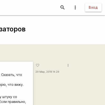
search
more_vert
Вход
заторов
more_vert
favorite_border
29 Мар, 2018 14:29
 Сказать, что
орю, что вижу.
у штуку со
Если правильно,