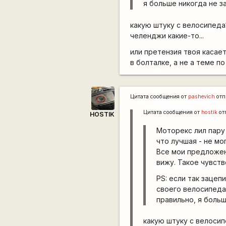
я больше никогда не з
какую штуку с велосипеда
челенджи какие-то...
или претензия твоя касае
в болталке, а не а теме по
Цитата сообщения от
pashevich
отп
Цитата сообщения от
hostik
от
HOSTIK
Моторекс лил пару 
что лучшая - не мог
Все мои предложен
вижу. Такое чувст
PS: если так зацеп
своего велосипеда 
правильно, я больш
какую штуку с велосип