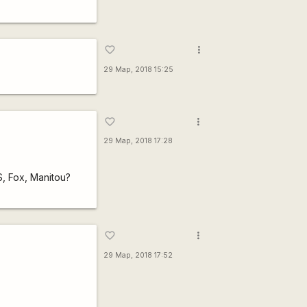
more_vert
favorite_border
29 Мар, 2018 15:25
more_vert
favorite_border
29 Мар, 2018 17:28
 Fox, Manitou?
more_vert
favorite_border
29 Мар, 2018 17:52