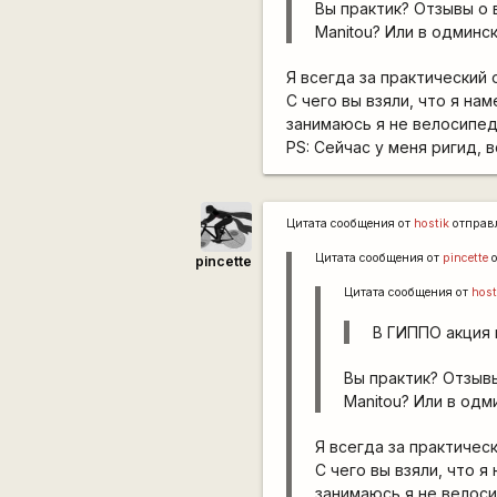
Вы практик? Отзывы о 
Manitou? Или в одминс
Я всегда за практический 
С чего вы взяли, что я н
занимаюсь я не велосипед
PS: Сейчас у меня ригид,
Цитата сообщения от
hostik
отправ
Цитата сообщения от
pincette
о
pincette
Цитата сообщения от
host
В ГИППО акция 
Вы практик? Отзыв
Manitou? Или в одм
Я всегда за практическ
С чего вы взяли, что 
занимаюсь я не велос