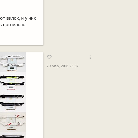
т вилок, и у них
ь про масло.
more_vert
favorite_border
29 Мар, 2018 23:37