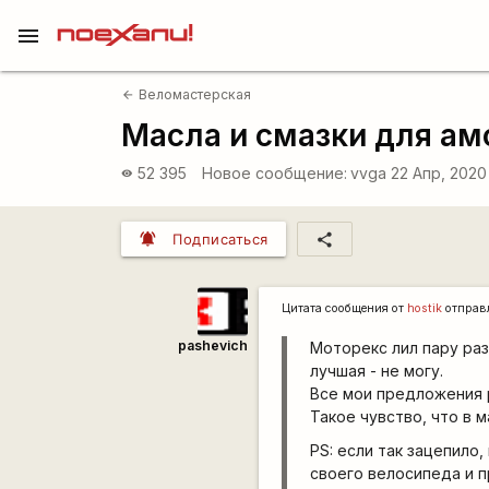
menu
Веломастерская
arrow_back
Масла и смазки для ам
52 395
Новое сообщение:
vvga
22 Апр, 2020
visibility
notifications_active
share
Подписаться
Цитата сообщения от
hostik
отправ
pashevich
Моторекс лил пару раз,
лучшая - не могу.
Все мои предложения р
Такое чувство, что в 
PS: если так зацепило,
своего велосипеда и п