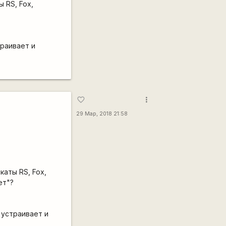
 RS, Fox,
?
траивает и
more_vert
favorite_border
29 Мар, 2018 21:58
аты RS, Fox,
ет"?
 устраивает и