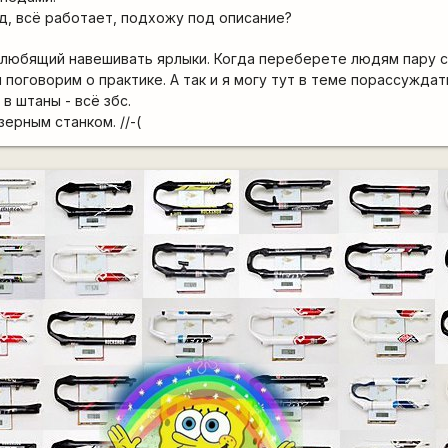
ид, всё работает, подхожу под описание?
 любящий навешивать ярлыки. Когда переберете людям пару со
и поговорим о практике. А так и я могу тут в теме порассуждат
в штаны - всё збс.
зерным станком. //-(