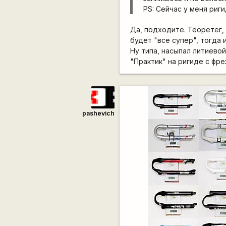
PS: Сейчас у меня риг
Да, подходите. Теоретег,
будет "все супер", тогда 
Ну типа, насыпал литиевой 
"Практик" на ригиде с фре
pashevich