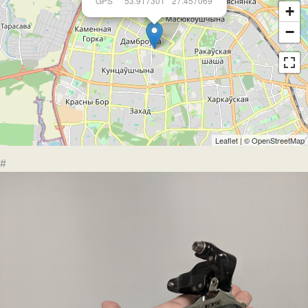
GPS
53.917301
27.457069
+
−
Leaflet
| ©
OpenStreetMap
#