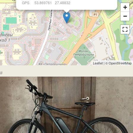
GPS
53.869761
27.48832
+
−
Leaflet
| ©
OpenStreetMap
#