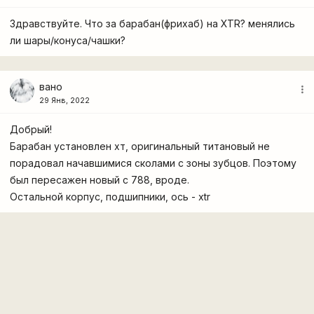
Здравствуйте. Что за барабан(фрихаб) на XTR? менялись
ли шары/конуса/чашки?
вано
more_vert
29 Янв, 2022
Добрый!
Барабан установлен хт, оригинальный титановый не
порадовал начавшимися сколами с зоны зубцов. Поэтому
был пересажен новый с 788, вроде.
Остальной корпус, подшипники, ось - xtr