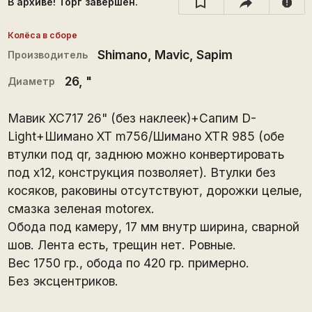
В архиве! Торг завершён.
report
Колёса в сборе
Shimano
,
Mavic
,
Sapim
Производитель
26
, "
Диаметр
Мавик XC717 26" (без наклеек)+Сапим D-
Light+Шимано ХТ m756/Шимано XTR 985 (обе
втулки под qr, заднюю можно конвертировать
под x12, конструкция позволяет). Втулки без
косяков, раковины отсутствуют, дорожки целые,
смазка зеленая motorex.
Обода под камеру, 17 мм внутр ширина, сварной
шов. Лента есть, трещин нет. Ровные.
Вес 1750 гр., обода по 420 гр. примерно.
Без эксцентриков.