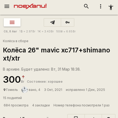
menu
search
more_vert
accessibility_new
vpn_key
Сб, 8 Авг
1
$
= 2.97
Br
1
€
= 3.43
Br
100
₴
= 6.65
Br
Колёса в сборе
Колёса 26" mavic xc717+shimano
xt/xtr
В архиве. Будет удалено: Вт, 31 Мар 18:38.
300
Br
Состояние: хорошее
Гомель
вано, 4
3 Окт, 2021
исправлено 1 Дек, 2025
place
15 поднятий
684 просмотра
4 закладки
Номер телефона посмотрели 1 раз