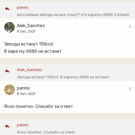
pannic
Шоссейные звёзды на неё станут? И в каретку BB86,5 втянет
?
Alek_Sanchez
more_vert
8 Окт, 2021
Звезды встанут 110bcd.
В каретку бб86 не встанет.
Alek_Sanchez
Звезды встанут 110bcd. В каретку бб86 не встанет.
pannic
more_vert
8 Окт, 2021
Ясно понятно. Спасибо за ответ
pannic
Ясно понятно. Спасибо за ответ