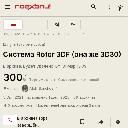
menu
search
more_vert
accessibility_new
vpn_key
Пн, 10 Авг
1
$
= 2.97
Br
1
€
= 3.43
Br
100
₴
= 6.65
Br
Шатуны (системы звёзд)
Система Rotor 3DF (она же 3D30)
В архиве. Будет удалено: Вт, 31 Мар 18:39.
300
Br
Торг уместен
Состояние: как новый
Минск
Alek_Sanchez, 4
place
5 Окт, 2021
исправлено 1 Дек, 2025
68 поднятий
410 просмотров
Номер телефона посмотрели 3 раза
В архиве! Торг
call
report
завершён.