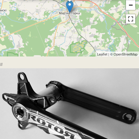
−
Leaflet
| ©
OpenStreetMap
#