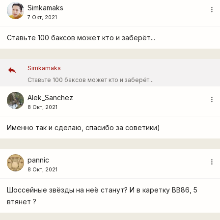
Simkamaks
more_vert
7 Окт, 2021
Ставьте 100 баксов может кто и заберёт...
Simkamaks
Ставьте 100 баксов может кто и заберёт...
Alek_Sanchez
more_vert
8 Окт, 2021
Именно так и сделаю, спасибо за советики)
pannic
more_vert
8 Окт, 2021
Шоссейные звёзды на неё станут? И в каретку BB86, 5
втянет ?