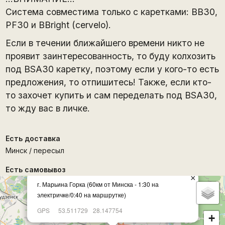
Система совместима только с каретками: BB30,
PF30 и BBright (cervelo).
Если в течении ближайшего времени никто не
проявит заинтересованность, то буду колхозить
под BSA30 каретку, поэтому если у кого-то есть
предложения, то отпишитесь! Также, если кто-
то захочет купить и сам переделать под BSA30,
то жду вас в личке.
Есть доставка
Минск / пересыл
Есть самовывоз
×
г. Марьина Горка (60км от Минска - 1:30 на
электричке/0:40 на маршрутке)
GPS
53.511729
28.147754
+