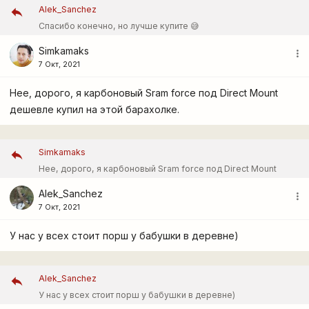
Alek_Sanchez
Спасибо конечно, но лучше купите 😅
Simkamaks
more_vert
7 Окт, 2021
Нее, дорого, я карбоновый Sram force под Direct Mount
дешевле купил на этой барахолке.
Simkamaks
Нее, дорого, я карбоновый Sram force под Direct Mount
дешевле купил на этой барахолке.
Alek_Sanchez
more_vert
7 Окт, 2021
У нас у всех стоит порш у бабушки в деревне)
Alek_Sanchez
У нас у всех стоит порш у бабушки в деревне)