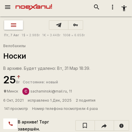
menu
search
more_vert
accessibility_new
vpn_key
Пт, 7 Авг
1
$
= 2.98
Br
1
€
= 3.44
Br
100
₴
= 6.65
Br
Велобахилы
Носки
В архиве. Будет удалено: Вт, 31 Мар 18:39.
25
Br
Состояние: новый
С
Минск
sachaminski@mail.ru, 11
place
6 Окт, 2021
исправлено 1 Дек, 2025
2 поднятия
141 просмотр
Номер телефона посмотрели 4 раза
В архиве! Торг
call
report
завершён.