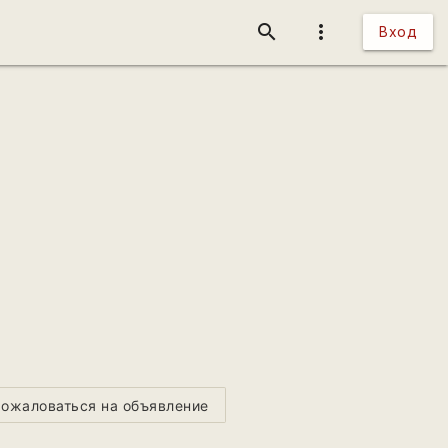
search
more_vert
Вход
ожаловаться на объявление