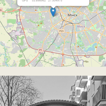
GPS
53.898962
27.504975