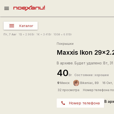
menu
Каталог
Пт, 7 Авг
1
$
= 2.96
Br
1
€
= 3.41
Br
100
₴
= 6.61
Br
Покрышки
Maxxis Ikon 29x2.
В архиве. Будет удалено: Вт, 31 
40
Br
Состояние: хорошее
Минск
Bikeniac, 89
16 Окт,
place
32 просмотра
Номер телефона по
В ар
call
Номер телефона