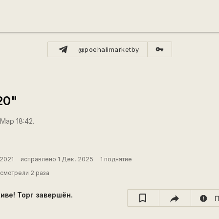
vpn_key
@poehalimarketby
20"
Мар 18:42.
 2021
исправлено 1 Дек, 2025
1 поднятие
смотрели 2 раза
хиве! Торг завершён.
report
П