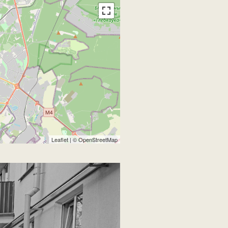
Leaflet
| ©
OpenStreetMap