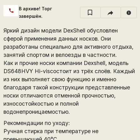
В архиве! Торг
call
report
завершён.
Яркий дизайн модели DexShell обусловлен
сферой применения данных носков. Они
разработаны специально для активного отдыха,
занятий спортом и велоезды в частности.
Как и прочие носки компании Dexshell, модель
DS648HVY Hi-visсостоит из трёх слоёв. Каждый
из них выполняет свою функцию и именно
благодаря такой конструкции представленные
носки отличаются отменной прочностью,
износостойкостью и полной
водонепроницаемостью.
Рекомендации по уходу:
Ручная стирка при температуре не
превышающей 40°С .