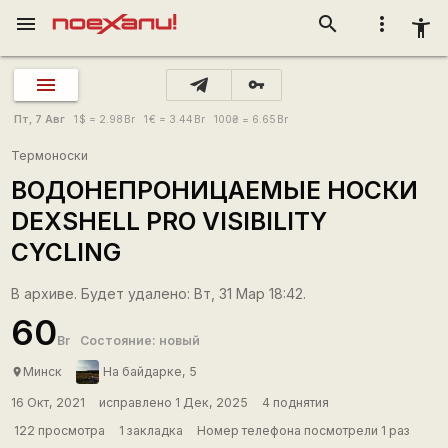
menu
search
more_vert
accessibility_new
vpn_key
Пт, 7 Авг
1
$
= 2.98
Br
1
€
= 3.44
Br
100
₴
= 6.65
Br
Термоноски
ВОДОНЕПРОНИЦАЕМЫЕ НОСКИ
DEXSHELL PRO VISIBILITY
CYCLING
В архиве. Будет удалено: Вт, 31 Мар 18:42.
60
Br
Состояние: новый
Минск
На байдарке, 5
place
16 Окт, 2021
исправлено 1 Дек, 2025
4 поднятия
122 просмотра
1 закладка
Номер телефона посмотрели 1 раз