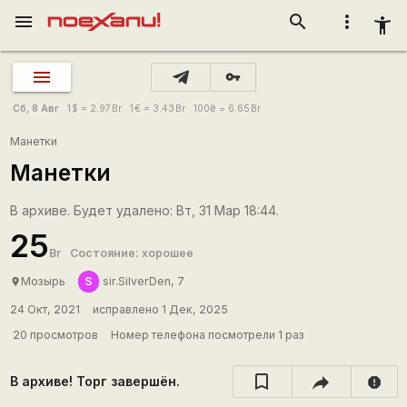
menu
search
more_vert
accessibility_new
vpn_key
Сб, 8 Авг
1
$
= 2.97
Br
1
€
= 3.43
Br
100
₴
= 6.65
Br
Манетки
Манетки
В архиве. Будет удалено: Вт, 31 Мар 18:44.
25
Br
Состояние: хорошее
S
Мозырь
sir.SilverDen, 7
place
24 Окт, 2021
исправлено 1 Дек, 2025
20 просмотров
Номер телефона посмотрели 1 раз
В архиве! Торг завершён.
report