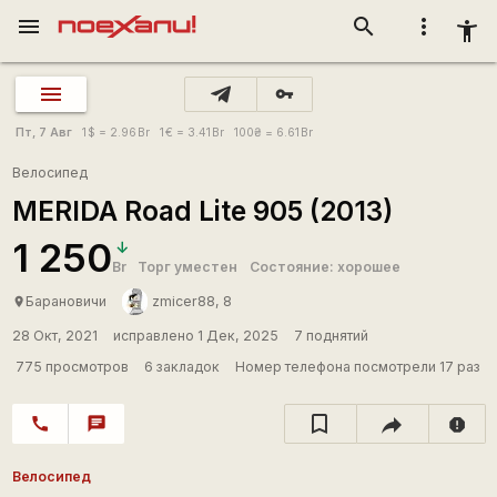
menu
search
more_vert
accessibility_new
vpn_key
Пт, 7 Авг
1
$
= 2.96
Br
1
€
= 3.41
Br
100
₴
= 6.61
Br
Велосипед
MERIDA Road Lite 905 (2013)
1 250
Br
Торг уместен
Состояние: хорошее
Барановичи
zmicer88, 8
place
28 Окт, 2021
исправлено 1 Дек, 2025
7 поднятий
775 просмотров
6 закладок
Номер телефона посмотрели 17 раз
call
chat
report
Велосипед