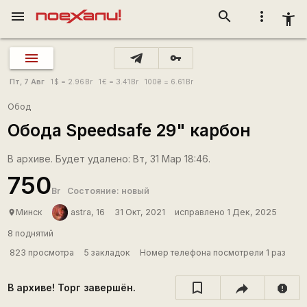
menu
search
more_vert
accessibility_new
vpn_key
Пт, 7 Авг
1
$
= 2.96
Br
1
€
= 3.41
Br
100
₴
= 6.61
Br
Обод
Обода Speedsafe 29" карбон
В архиве. Будет удалено: Вт, 31 Мар 18:46.
750
Br
Состояние: новый
Минск
astra, 16
31 Окт, 2021
исправлено 1 Дек, 2025
place
8 поднятий
823 просмотра
5 закладок
Номер телефона посмотрели 1 раз
В архиве! Торг завершён.
report