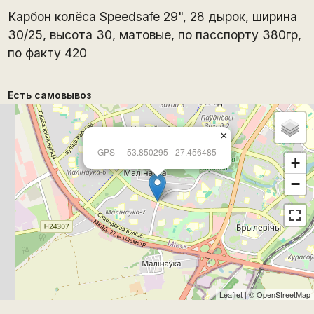
Карбон колёса Speedsafe 29", 28 дырок, ширина
30/25, высота 30, матовые, по пасспорту 380гр,
по факту 420
Есть самовывоз
×
GPS
53.850295
27.456485
+
−
Leaflet
| ©
OpenStreetMap