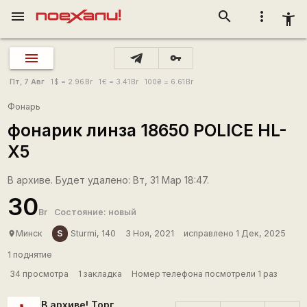
menu
search
more_vert
accessibility_new
vpn_key
Пт, 7 Авг
1
$
= 2.96
Br
1
€
= 3.41
Br
100
₴
= 6.61
Br
Фонарь
фонарик линза 18650 POLICE HL-
X5
В архиве. Будет удалено: Вт, 31 Мар 18:47.
30
Br
Состояние: новый
S
Минск
Sturmi, 140
3 Ноя, 2021
исправлено 1 Дек, 2025
place
1 поднятие
34 просмотра
1 закладка
Номер телефона посмотрели 1 раз
В архиве! Торг