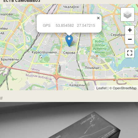
Есть самовывоз
×
GPS
53.854582
27.547215
+
−
Leaflet
| ©
OpenStreetMap
#