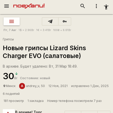
menu
search
more_vert
accessibility_new
vpn_key
Пт, 7 Авг
1
$
= 2.96
Br
1
€
= 3.41
Br
100
₴
= 6.61
Br
Грипсы
Новые грипсы Lizard Skins
Charger EVO (салатовые)
В архиве. Будет удалено: Вт, 31 Мар 18:49.
30
Br
Состояние: новый
A
Минск
andrey_v, 50
12 Ноя, 2021
исправлено 1 Дек, 2025
place
6 поднятий
181 просмотр
1 закладка
Номер телефона посмотрели 7 раз
В архиве! Торг