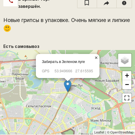
call
report
завершён.
Новые грипсы в упаковке. Очень мягкие и липкие
:)
Есть самовывоз
×
Забирать в Зеленом луге
GPS
53.949666
27.615595
+
−
Leaflet
| ©
OpenStreetMap