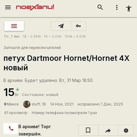
menu
search
more_vert
accessibility_new
vpn_key
Пт, 7 Авг
1
$
= 2.96
Br
1
€
= 3.41
Br
100
₴
= 6.61
Br
Запчасти для переключателей
петух Dartmoor Hornet/Hornet 4X
новый
В архиве. Будет удалено: Вт, 31 Мар 18:50.
15
Br
Состояние: новый
Минск
stuff, 16
14 Ноя, 2021
исправлено 1 Дек, 2025
place
61 просмотр
Номер телефона посмотрели 1 раз
В архиве! Торг
call
report
завершён.