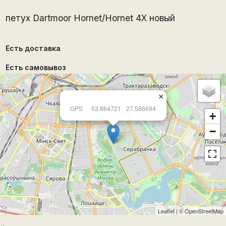
петух Dartmoor Hornet/Hornet 4X новый
Есть доставка
Есть самовывоз
×
GPS
53.864721
27.586694
+
−
Leaflet
| ©
OpenStreetMap