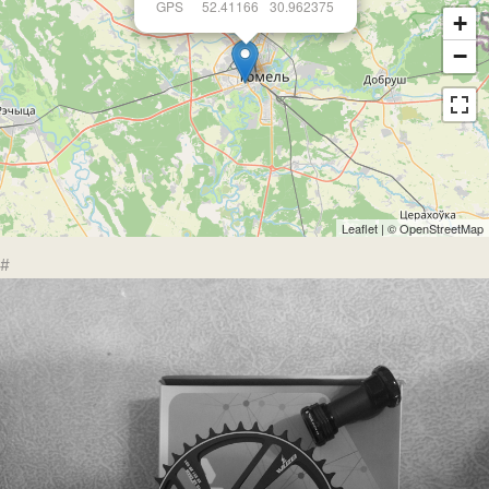
GPS
52.41166
30.962375
+
−
Leaflet
| ©
OpenStreetMap
#