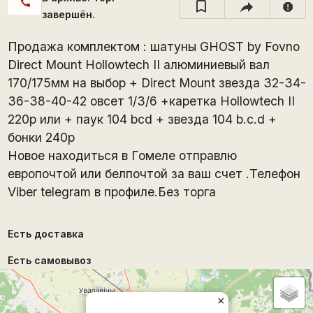
call
report
завершён.
Продажа комплектом : шатуны GHOST by Fovno
Direct Mount Hollowtech II алюминиевый вал
170/175мм на выбор + Direct Mount звезда 32-34-
36-38-40-42 овсет 1/3/6 +каретка Hollowtech II
220р или + паук 104 bcd + звезда 104 b.c.d +
бонки 240р
Новое находитьcя в Гомеле отправлю
европочтой или белпочтой за ваш счет .Телефон
Viber telegram в профиле.Без торга
Есть доставка
Есть самовывоз
×