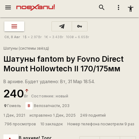
menu
search
more_vert
accessibility_new
vpn_key
Сб, 8 Авг
1
$
= 2.97
Br
1
€
= 3.43
Br
100
₴
= 6.65
Br
Шатуны (системы звёзд)
Шатуны fantom by Fovno Direct
Mount Hollowtech II 170/175мм
В архиве. Будет удалено: Вт, 31 Мар 18:54.
240
Br
Состояние: новый
В
Гомель
Велозапчасти, 203
place
1 Дек, 2021
исправлено 1 Дек, 2025
249 поднятий
796 просмотров
10 закладок
Номер телефона посмотрели 9 раз
В архиве! Торг