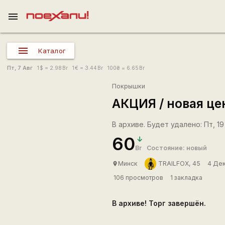
menu
Каталог
Пт, 7 Авг
1
$
= 2.98
Br
1
€
= 3.44
Br
100
₴
= 6.65
Br
Покрышки
АКЦИЯ / новая це
В архиве. Будет удалено: Пт, 19 
60
Br
Состояние: новый
Минск
TRAILFOX, 45
4 Дек
place
106 просмотров
1 закладка
В архиве! Торг завершён.