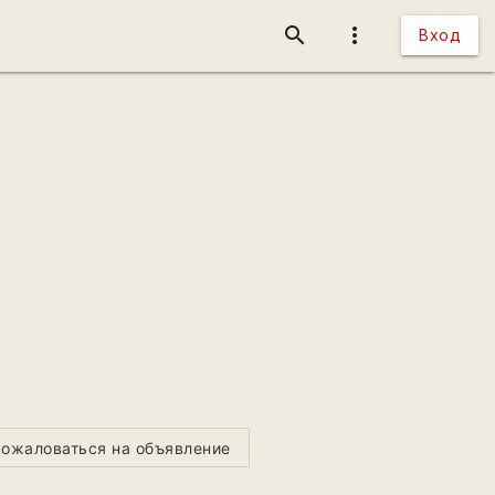
search
more_vert
Вход
ожаловаться на объявление