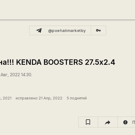
vpn_key
@poehalimarketby
на!!! KENDA BOOSTERS 27.5х2.4
Авг, 2022 14:30.
, 2021
исправлено 21 Апр, 2022
5 поднятий
report
П