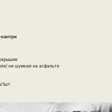
-кантри
покрышек
ле/ не шумная на асфальте
р/1шт