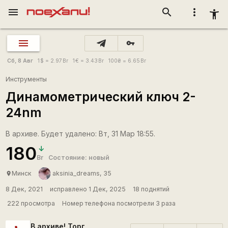
menu
search
more_vert
accessibility_new
vpn_key
Сб, 8 Авг
1
$
= 2.97
Br
1
€
= 3.43
Br
100
₴
= 6.65
Br
Инструменты
Динамометрический ключ 2-
24nm
В архиве. Будет удалено: Вт, 31 Мар 18:55.
180
Br
Состояние: новый
Минск
aksinia_dreams, 35
place
8 Дек, 2021
исправлено 1 Дек, 2025
18 поднятий
222 просмотра
Номер телефона посмотрели 3 раза
В архиве! Торг