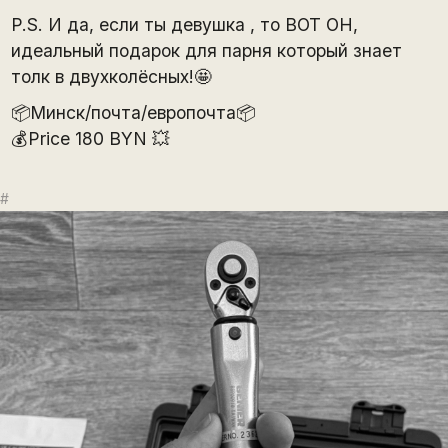
P.S. И да, если ты девушка , то ВОТ ОН,
идеальный подарок для парня который знает
толк в двухколёсных!🤩
📦Минск/почта/европочта📦
💰Price 180 BYN 💥
#