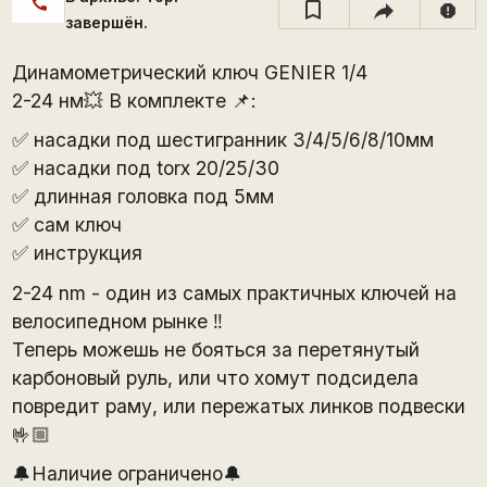
call
report
завершён.
Динамометрический ключ GENIER 1/4
2-24 нм💥 В комплекте 📌:
✅ насадки под шестигранник 3/4/5/6/8/10мм
✅ насадки под torx 20/25/30
✅ длинная головка под 5мм
✅ сам ключ
✅ инструкция
2-24 nm - один из самых практичных ключей на
велосипедном рынке ‼
Теперь можешь не бояться за перетянутый
карбоновый руль, или что хомут подсидела
повредит раму, или пережатых линков подвески
🤟🏼
🔔Наличие ограничено🔔