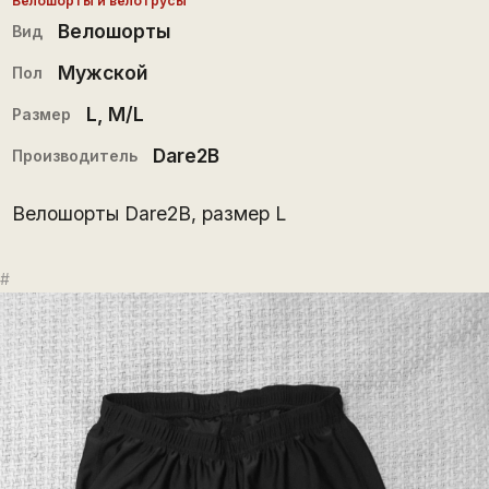
Велошорты и велотрусы
Велошорты
Вид
Мужской
Пол
L
,
M/L
Размер
Dare2B
Производитель
Велошорты Dare2B, размер L
#