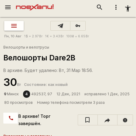
menu
search
more_vert
accessibility_new
vpn_key
Пн, 10 Авг
1
$
= 2.97
Br
1
€
= 3.43
Br
100
₴
= 6.65
Br
Велошорты и велотрусы
Велошорты Dare2B
В архиве. Будет удалено: Вт, 31 Мар 18:56.
30
Br
Состояние: как новый
4
Минск
492537, 97
12 Дек, 2021
исправлено 1 Дек, 2025
place
80 просмотров
Номер телефона посмотрели 3 раза
В архиве! Торг
call
report
завершён.