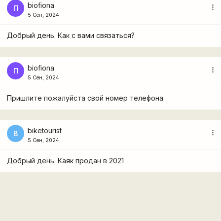
biofiona
more_vert
П
5 Сен, 2024
Добрый день. Как с вами связаться?
biofiona
more_vert
П
5 Сен, 2024
Пришлите пожалуйста свой номер телефона
biketourist
more_vert
B
5 Сен, 2024
Добрый день. Каяк продан в 2021