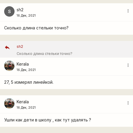
sh2
more_vert
S
16 Дек, 2021
Сколько длина стельки точно?
sh2
Сколько длина стельки точно?
Kerala
more_vert
16 Дек, 2021
27, 5 измерял линейкой.
Kerala
more_vert
16 Дек, 2021
Ушли как дети в школу , как тут удалять ?