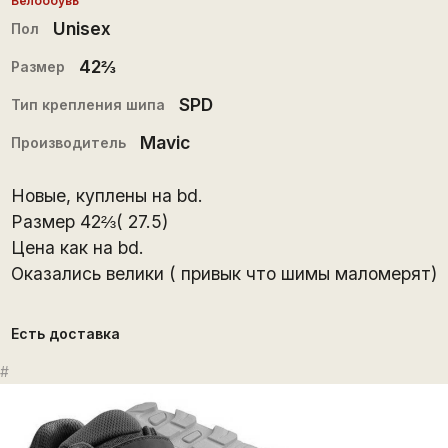
Велообувь
Unisex
Пол
42⅔
Размер
SPD
Тип крепления шипа
Mavic
Производитель
Новые, куплены на bd.
Размер 42⅔( 27.5)
Цена как на bd.
Оказались велики ( привык что шимы маломерят)
Есть доставка
#