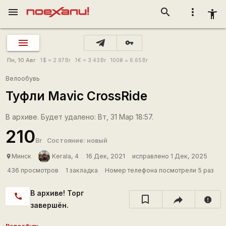
menu
search
more_vert
accessibility_new
vpn_key
Пн, 10 Авг
1
$
= 2.97
Br
1
€
= 3.43
Br
100
₴
= 6.65
Br
Велообувь
Туфли Mavic CrossRide
В архиве. Будет удалено: Вт, 31 Мар 18:57.
210
Br
Состояние: новый
Минск
Kerala, 4
16 Дек, 2021
исправлено 1 Дек, 2025
place
436 просмотров
1 закладка
Номер телефона посмотрели 5 раз
В архиве! Торг
call
report
завершён.