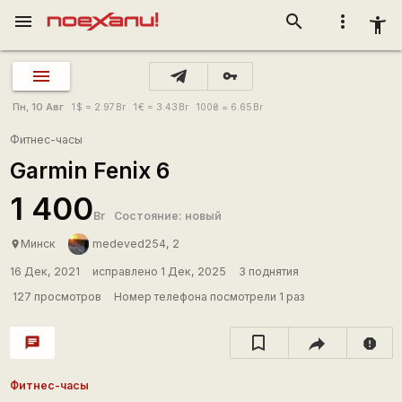
menu
search
more_vert
accessibility_new
vpn_key
Пн, 10 Авг
1
$
= 2.97
Br
1
€
= 3.43
Br
100
₴
= 6.65
Br
Фитнес-часы
Garmin Fenix 6
1 400
Br
Состояние: новый
Минск
medeved254, 2
place
16 Дек, 2021
исправлено 1 Дек, 2025
3 поднятия
127 просмотров
Номер телефона посмотрели 1 раз
chat
report
Фитнес-часы