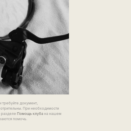
и требуйте документ,
мотрительны. При необходимости
в разделе
Помощь клуба
на нашем
раются помочь.