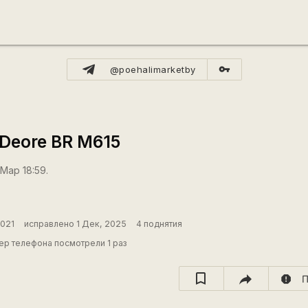
vpn_key
@poehalimarketby
Deore BR M615
Мар 18:59.
2021
исправлено 1 Дек, 2025
4 поднятия
р телефона посмотрели 1 раз
report
П