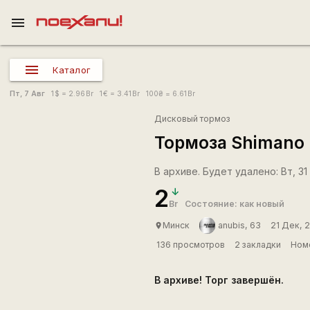
menu
Каталог
Пт, 7 Авг
1
$
= 2.96
Br
1
€
= 3.41
Br
100
₴
= 6.61
Br
Дисковый тормоз
Тормоза Shimano 
В архиве. Будет удалено: Вт, 31 
2
Br
Состояние: как новый
Минск
anubis, 63
21 Дек, 
place
136 просмотров
2 закладки
Номе
В архиве! Торг завершён.