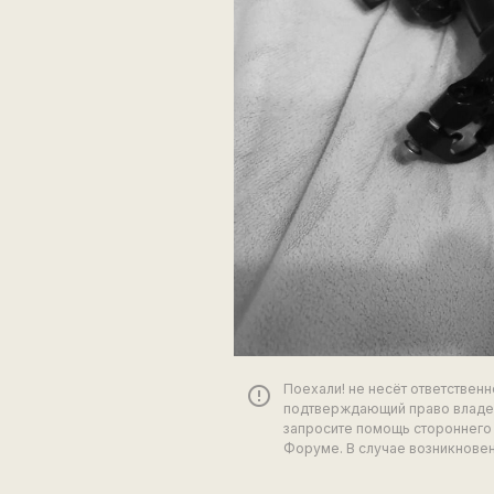
Поехали! не несёт ответствен
error_outline
подтверждающий право владен
запросите помощь стороннего 
Форуме. В случае возникновен