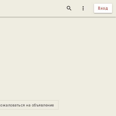
search
more_vert
Вход
ожаловаться на объявление