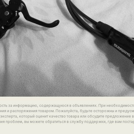
ность за информацию, содержащуюся в объявлениях. При необходимост
ия и распоряжения товаром. Пожалуйста, будьте осторожны и предус
эксперта, который оценит качество товара или обсудите предложение 
ия проблем, вы можете обратиться в службу поддержки, где вам поста