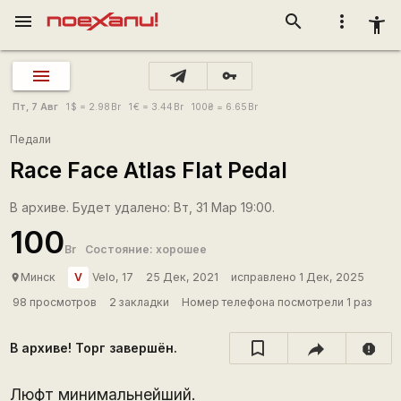
menu
search
more_vert
accessibility_new
vpn_key
Пт, 7 Авг
1
$
= 2.98
Br
1
€
= 3.44
Br
100
₴
= 6.65
Br
Педали
Race Face Atlas Flat Pedal
В архиве. Будет удалено: Вт, 31 Мар 19:00.
100
Br
Состояние: хорошее
V
Минск
Velo, 17
25 Дек, 2021
исправлено 1 Дек, 2025
place
98 просмотров
2 закладки
Номер телефона посмотрели 1 раз
В архиве! Торг завершён.
report
Люфт минимальнейший.