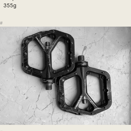
355g
#