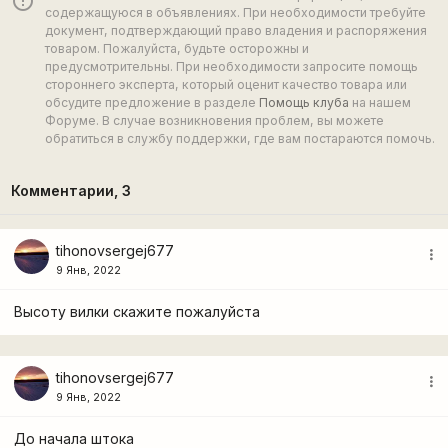
error_outline
содержащуюся в объявлениях. При необходимости требуйте
документ, подтверждающий право владения и распоряжения
товаром. Пожалуйста, будьте осторожны и
предусмотрительны. При необходимости запросите помощь
стороннего эксперта, который оценит качество товара или
обсудите предложение в разделе
Помощь клуба
на нашем
Форуме. В случае возникновения проблем, вы можете
обратиться в службу поддержки, где вам постараются помочь.
Комментарии,
3
tihonovsergej677
more_vert
9 Янв, 2022
Высоту вилки скажите пожалуйста
tihonovsergej677
more_vert
9 Янв, 2022
До начала штока