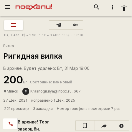
menu
search
more_vert
accessibility_new
vpn_key
Пт, 7 Авг
1
$
= 2.96
Br
1
€
= 3.41
Br
100
₴
= 6.61
Br
Вилка
Ригидная вилка
В архиве. Будет удалено: Вт, 31 Мар 19:00.
200
Br
Состояние: как новый
Минск
Krasnogir.ilya@inbox.ru, 667
place
27 Дек, 2021
исправлено 1 Дек, 2025
221 просмотр
3 закладки
Номер телефона посмотрели 7 раз
В архиве! Торг
call
report
завершён.