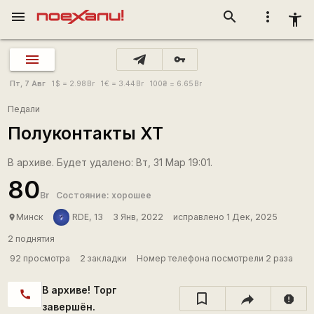
menu
search
more_vert
accessibility_new
vpn_key
Пт, 7 Авг
1
$
= 2.98
Br
1
€
= 3.44
Br
100
₴
= 6.65
Br
Педали
Полуконтакты ХТ
В архиве. Будет удалено: Вт, 31 Мар 19:01.
80
Br
Состояние: хорошее
Минск
RDE, 13
3 Янв, 2022
исправлено 1 Дек, 2025
place
2 поднятия
92 просмотра
2 закладки
Номер телефона посмотрели 2 раза
В архиве! Торг
call
report
завершён.