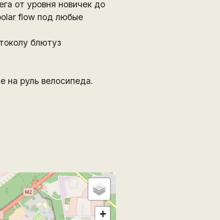
га от уровня новичек до
olar flow под любые
отоколу блютуз
е на руль велосипеда.
+