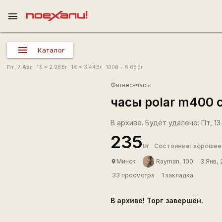
menu
Каталог
Пт, 7 Авг
1
$
= 2.98
Br
1
€
= 3.44
Br
100
₴
= 6.65
Br
Фитнес-часы
часы polar m400 
В архиве. Будет удалено: Пт, 13 
235
Br
Состояние: хорошее
Минск
Rаyman, 100
3 Янв,
place
33 просмотра
1 закладка
В архиве! Торг завершён.