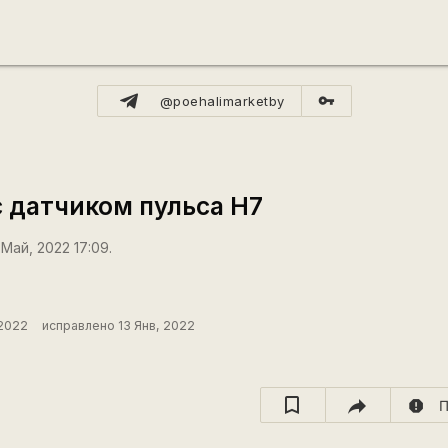
vpn_key
@poehalimarketby
с датчиком пульса H7
Май, 2022 17:09.
 2022
исправлено 13 Янв, 2022
report
П