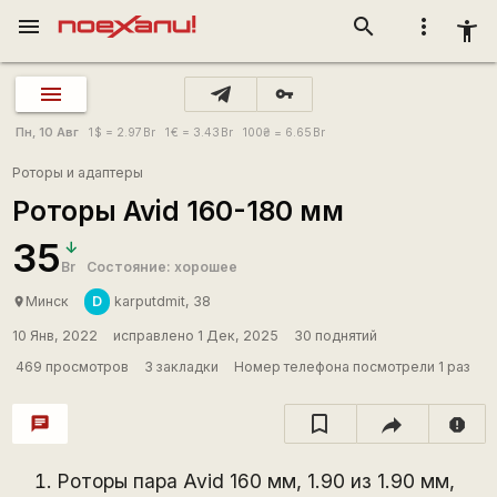
menu
search
more_vert
accessibility_new
vpn_key
Пн, 10 Авг
1
$
= 2.97
Br
1
€
= 3.43
Br
100
₴
= 6.65
Br
Роторы и адаптеры
Роторы Avid 160-180 мм
35
Br
Состояние: хорошее
D
Минск
karputdmit, 38
place
10 Янв, 2022
исправлено 1 Дек, 2025
30 поднятий
469 просмотров
3 закладки
Номер телефона посмотрели 1 раз
chat
report
Роторы пара Avid 160 мм, 1.90 из 1.90 мм,