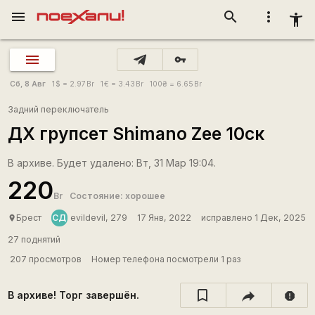
menu
search
more_vert
accessibility_new
vpn_key
Сб, 8 Авг
1
$
= 2.97
Br
1
€
= 3.43
Br
100
₴
= 6.65
Br
Задний переключатель
ДХ групсет Shimano Zee 10ск
В архиве. Будет удалено: Вт, 31 Мар 19:04.
220
Br
Состояние: хорошее
СД
Брест
evildevil, 279
17 Янв, 2022
исправлено 1 Дек, 2025
place
27 поднятий
207 просмотров
Номер телефона посмотрели 1 раз
В архиве! Торг завершён.
report